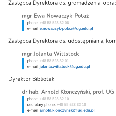
Zastępca Dyrektora ds. gromadzenia, opra
mgr Ewa Nowaczyk-Potaż
phone:
+48 58 523 32 06
e-mail:
e.nowaczyk-potaz@ug.edu.pl
Zastępca Dyrektora ds. udostępniania, komun
mgr Jolanta Wittstock
phone:
+48 58 523 32 01
e-mail:
jolanta.wittstock@ug.edu.pl
Dyrektor Biblioteki
dr hab. Arnold Kłonczyński, prof. UG
phone:
+48 58 523 32 10
secretary phone:
+48 58 523 32 10
e-mail:
arnold.klonczynski@ug.edu.pl