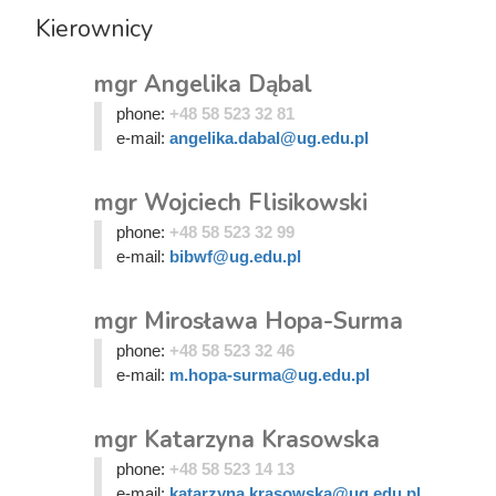
Kierownicy
mgr Angelika Dąbal
phone:
+48 58 523 32 81
e-mail:
angelika.dabal@ug.edu.pl
mgr Wojciech Flisikowski
phone:
+48 58 523 32 99
e-mail:
bibwf@ug.edu.pl
mgr Mirosława Hopa-Surma
phone:
+48 58 523 32 46
e-mail:
m.hopa-surma@ug.edu.pl
mgr Katarzyna Krasowska
phone:
+48 58 523 14 13
e-mail:
katarzyna.krasowska@ug.edu.pl