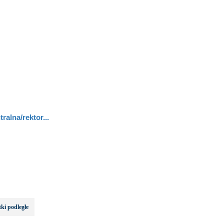
ralna/rektor...
ki podległe