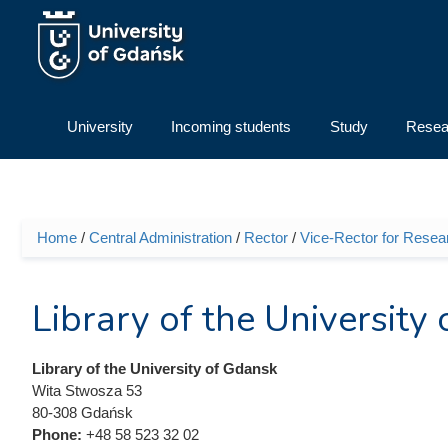
Skip to main content
University
Incoming students
Study
Resea
Home
/
Central Administration
/
Rector
/
Vice-Rector for Resea
You are here
Library of the University
Library of the University of Gdansk
Wita Stwosza 53
80-308 Gdańsk
Phone:
+48 58 523 32 02