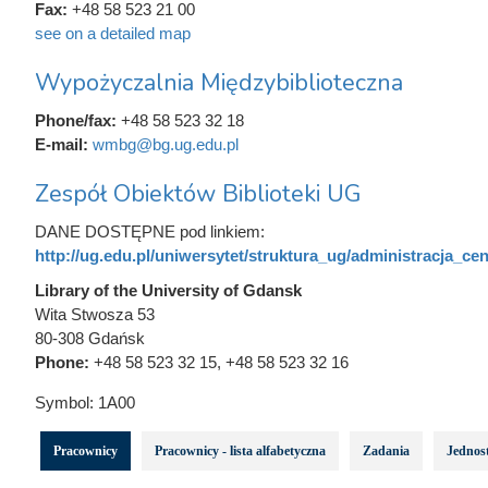
Fax:
+48 58 523 21 00
see on a detailed map
Wypożyczalnia Międzybiblioteczna
Phone/fax:
+48 58 523 32 18
E-mail:
wmbg@bg.ug.edu.pl
Zespół Obiektów Biblioteki UG
DANE DOSTĘPNE pod linkiem:
http://ug.edu.pl/uniwersytet/struktura_ug/administracja_cent
Library of the University of Gdansk
Wita Stwosza 53
80-308 Gdańsk
Phone:
+48 58 523 32 15, +48 58 523 32 16
Symbol:
1A00
Pracownicy
Pracownicy - lista alfabetyczna
Zadania
Jednost