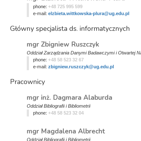
phone:
+48 725 995 599
e-mail:
elzbieta.wittkowska-plura@ug.edu.pl
Główny specjalista ds. informatycznych
mgr Zbigniew Ruszczyk
Oddział Zarządzania Danymi Badawczymi i Otwartej N
phone:
+48 58 523 32 67
e-mail:
zbigniew.ruszczyk@ug.edu.pl
Pracownicy
mgr inż. Dagmara Alaburda
Oddział Bibliografii i Bibliometrii
phone:
+48 58 523 32 04
mgr Magdalena Albrecht
Oddział Bibliografii i Bibliometrii