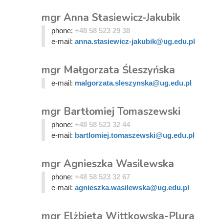
mgr Anna Stasiewicz-Jakubik
phone:
+48 58 523 29 38
e-mail:
anna.stasiewicz-jakubik@ug.edu.pl
mgr Małgorzata Śleszyńska
e-mail:
malgorzata.sleszynska@ug.edu.pl
mgr Bartłomiej Tomaszewski
phone:
+48 58 523 32 44
e-mail:
bartlomiej.tomaszewski@ug.edu.pl
mgr Agnieszka Wasilewska
phone:
+48 58 523 32 67
e-mail:
agnieszka.wasilewska@ug.edu.pl
mgr Elżbieta Wittkowska-Plura