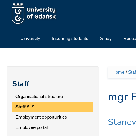
Skip to main content
University
Incoming students
Study
Resea
Home
/
Staf
You ar
Staff
mgr 
Organisational structure
Staff A-Z
Employment opportunities
Stanow
Employee portal