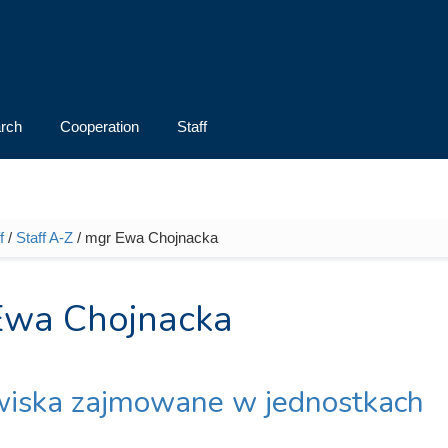
rch
Cooperation
Staff
f
/
Staff A-Z
/ mgr Ewa Chojnacka
e here
Ewa Chojnacka
iska zajmowane w jednostkach