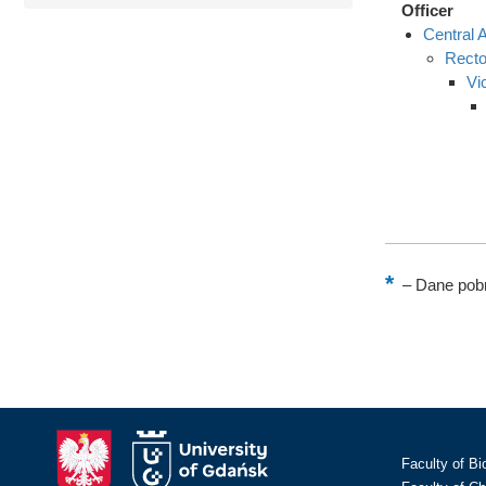
Officer
Central A
Recto
Vi
–
Dane pobr
Faculty of Bi