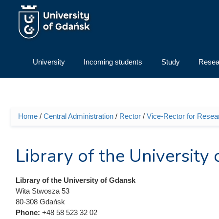
Skip to main content
University
Incoming students
Study
Resea
Home
/
Central Administration
/
Rector
/
Vice-Rector for Resea
You are here
Library of the University
Library of the University of Gdansk
Wita Stwosza 53
80-308 Gdańsk
Phone:
+48 58 523 32 02