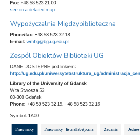
Fax:
+48 58 523 21 00
see on a detailed map
Wypożyczalnia Międzybiblioteczna
Phone/fax:
+48 58 523 32 18
E-mail:
wmbg@bg.ug.edu.pl
Zespół Obiektów Biblioteki UG
DANE DOSTĘPNE pod linkiem:
http://ug.edu.pl/uniwersytet/struktura_ug/administracja_cent
Library of the University of Gdansk
Wita Stwosza 53
80-308 Gdańsk
Phone:
+48 58 523 32 15, +48 58 523 32 16
Symbol:
1A00
Pracownicy
Pracownicy - lista alfabetyczna
Zadania
Jednost