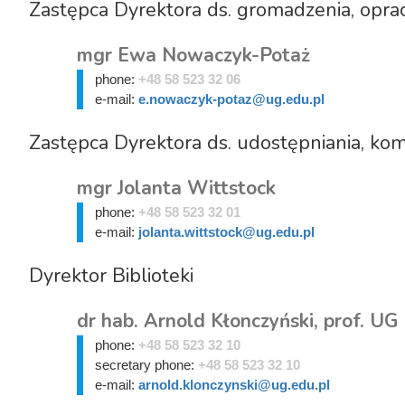
Zastępca Dyrektora ds. gromadzenia, opra
mgr Ewa Nowaczyk-Potaż
phone:
+48 58 523 32 06
e-mail:
e.nowaczyk-potaz@ug.edu.pl
Zastępca Dyrektora ds. udostępniania, komun
mgr Jolanta Wittstock
phone:
+48 58 523 32 01
e-mail:
jolanta.wittstock@ug.edu.pl
Dyrektor Biblioteki
dr hab. Arnold Kłonczyński, prof. UG
phone:
+48 58 523 32 10
secretary phone:
+48 58 523 32 10
e-mail:
arnold.klonczynski@ug.edu.pl