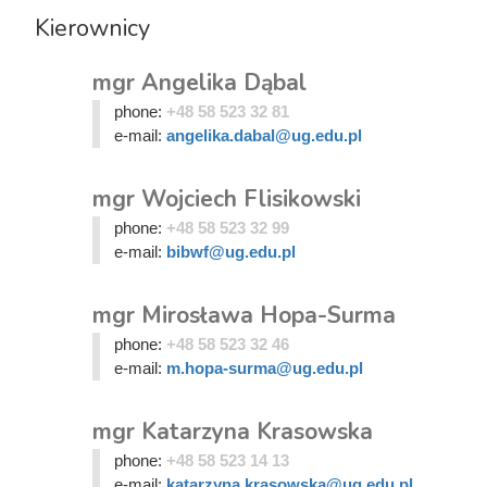
Kierownicy
mgr Angelika Dąbal
phone:
+48 58 523 32 81
e-mail:
angelika.dabal@ug.edu.pl
mgr Wojciech Flisikowski
phone:
+48 58 523 32 99
e-mail:
bibwf@ug.edu.pl
mgr Mirosława Hopa-Surma
phone:
+48 58 523 32 46
e-mail:
m.hopa-surma@ug.edu.pl
mgr Katarzyna Krasowska
phone:
+48 58 523 14 13
e-mail:
katarzyna.krasowska@ug.edu.pl