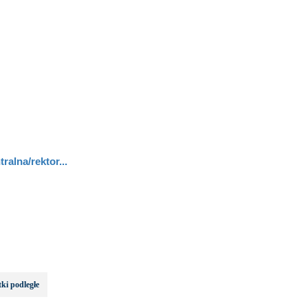
ralna/rektor...
ki podległe