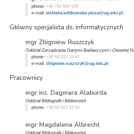
phone:
+48 725 995 599
e-mail:
elzbieta.wittkowska-plura@ug.edu.pl
Główny specjalista ds. informatycznych
mgr Zbigniew Ruszczyk
Oddział Zarządzania Danymi Badawczymi i Otwartej N
phone:
+48 58 523 32 67
e-mail:
zbigniew.ruszczyk@ug.edu.pl
Pracownicy
mgr inż. Dagmara Alaburda
Oddział Bibliografii i Bibliometrii
phone:
+48 58 523 32 04
mgr Magdalena Albrecht
Oddział Bibliografii i Bibliometrii