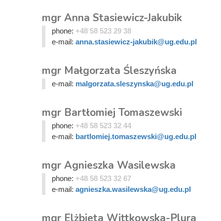
mgr Anna Stasiewicz-Jakubik
phone:
+48 58 523 29 38
e-mail:
anna.stasiewicz-jakubik@ug.edu.pl
mgr Małgorzata Śleszyńska
e-mail:
malgorzata.sleszynska@ug.edu.pl
mgr Bartłomiej Tomaszewski
phone:
+48 58 523 32 44
e-mail:
bartlomiej.tomaszewski@ug.edu.pl
mgr Agnieszka Wasilewska
phone:
+48 58 523 32 67
e-mail:
agnieszka.wasilewska@ug.edu.pl
mgr Elżbieta Wittkowska-Plura