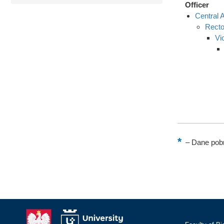
Officer
Central A
Recto
Vi
–
Dane pobr