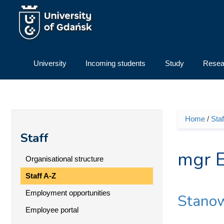
Skip to main content
University
Incoming students
Study
Resea
Home
/
Staf
You ar
Staff
mgr 
Organisational structure
Staff A-Z
Employment opportunities
Stanow
Employee portal