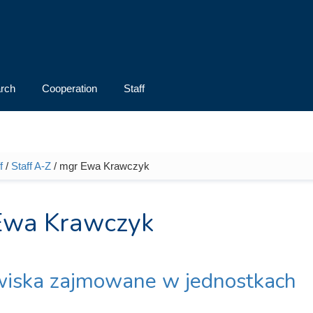
rch
Cooperation
Staff
f
/
Staff A-Z
/ mgr Ewa Krawczyk
e here
Ewa Krawczyk
iska zajmowane w jednostkach