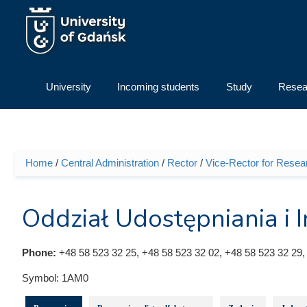
Skip to main content
University
Incoming students
Study
Resea
Home
/
Central Administration
/
Rector
/
Vice-Rector for Resea
You are here
Oddział Udostępniania i I
Phone:
+48 58 523 32 25, +48 58 523 32 02, +48 58 523 32 29,
Symbol:
1AM0