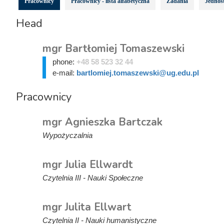
Pracownicy
Pracownicy - lista alfabetyczna
Zadania
Jednost
Head
mgr Bartłomiej Tomaszewski
phone:
+48 58 523 32 44
e-mail:
bartlomiej.tomaszewski@ug.edu.pl
Pracownicy
mgr Agnieszka Bartczak
Wypożyczalnia
mgr Julia Ellwardt
Czytelnia III - Nauki Społeczne
mgr Julita Ellwart
Czytelnia II - Nauki humanistyczne