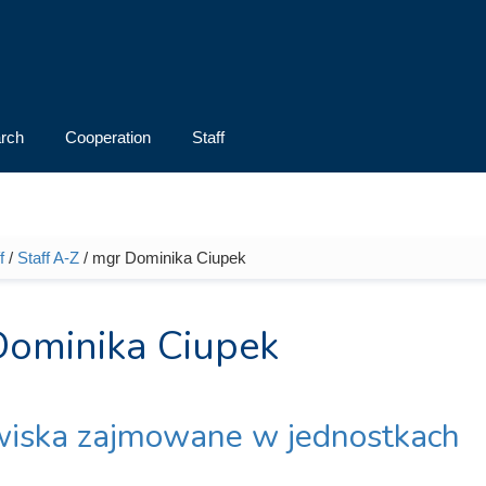
rch
Cooperation
Staff
f
/
Staff A-Z
/ mgr Dominika Ciupek
e here
ominika Ciupek
iska zajmowane w jednostkach