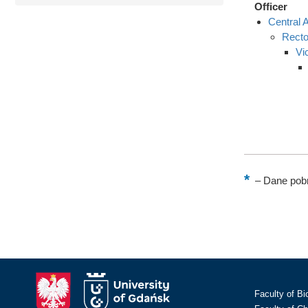
Officer
Central A
Recto
Vi
–
Dane pobr
Faculty of Bi