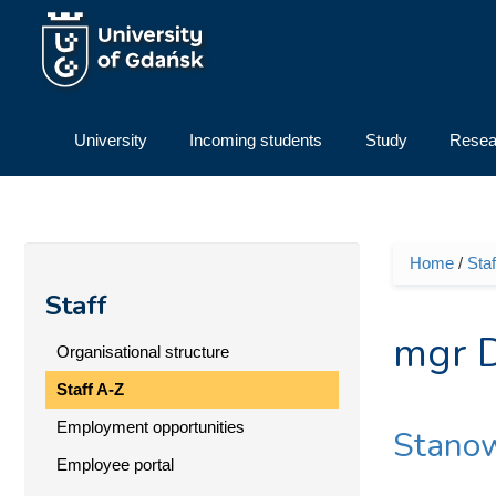
Skip to main content
University
Incoming students
Study
Resea
Home
/
Staf
You ar
Staff
mgr D
Organisational structure
Staff A-Z
Employment opportunities
Stanow
Employee portal