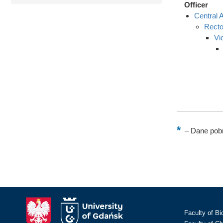
Officer
Central A
Recto
Vi
–
Dane pobr
Faculty of Bi