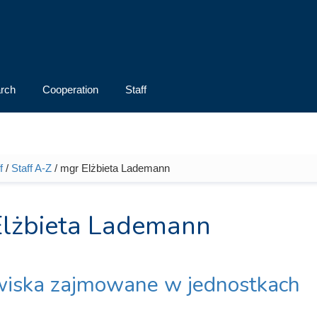
rch
Cooperation
Staff
f
/
Staff A-Z
/ mgr Elżbieta Lademann
e here
lżbieta Lademann
iska zajmowane w jednostkach