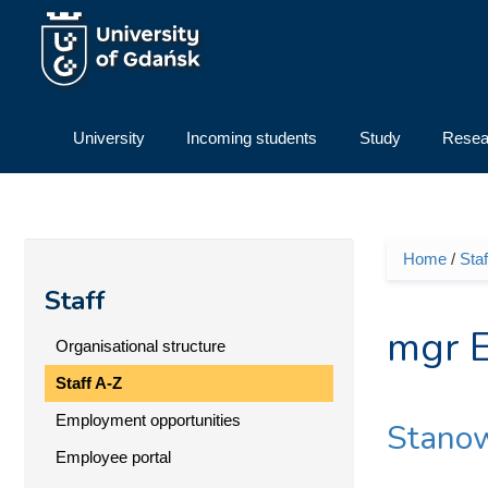
Skip to main content
University
Incoming students
Study
Resea
Home
/
Staf
You ar
Staff
mgr E
Organisational structure
Staff A-Z
Employment opportunities
Stanow
Employee portal