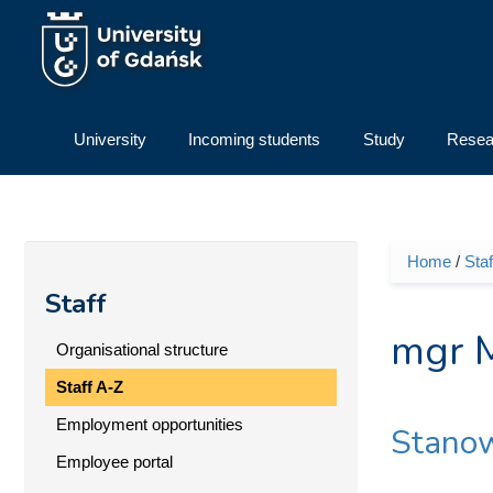
Skip to main content
University
Incoming students
Study
Resea
Home
/
Staf
You ar
Staff
mgr 
Organisational structure
Staff A-Z
Employment opportunities
Stanow
Employee portal