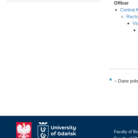
Officer
Central A
Recto
Vi
–
Dane pobr
Faculty of Bi