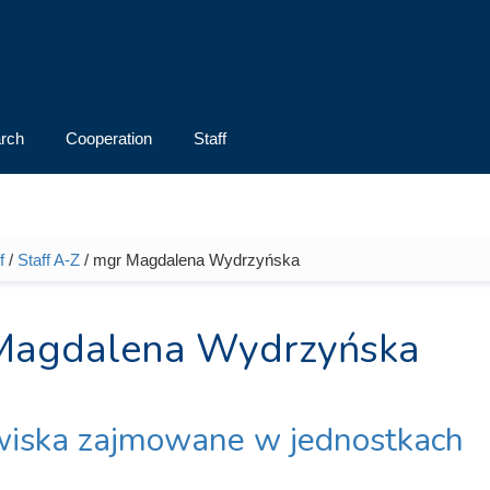
rch
Cooperation
Staff
f
/
Staff A-Z
/ mgr Magdalena Wydrzyńska
e here
Magdalena Wydrzyńska
iska zajmowane w jednostkach