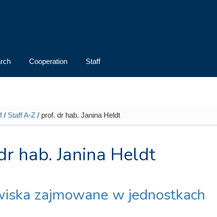
rch
Cooperation
Staff
f
/
Staff A-Z
/ prof. dr hab. Janina Heldt
e here
 dr hab. Janina Heldt
iska zajmowane w jednostkach