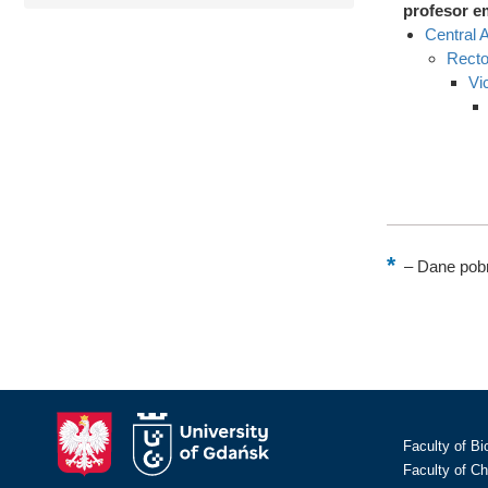
profesor e
Central A
Recto
Vi
–
Dane pobr
Faculty of Bi
Faculty of C