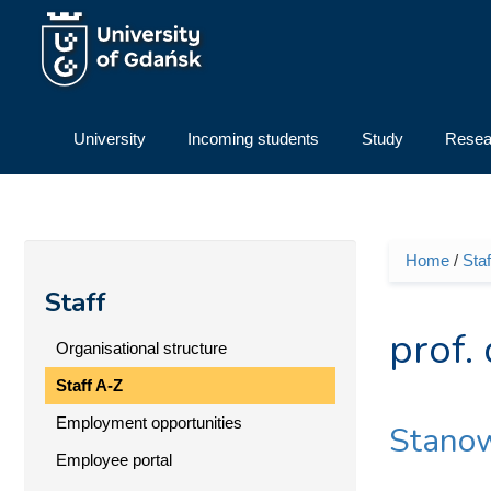
Skip to main content
University
Incoming students
Study
Resea
Home
/
Staf
You ar
Staff
prof.
Organisational structure
Staff A-Z
Employment opportunities
Stanow
Employee portal