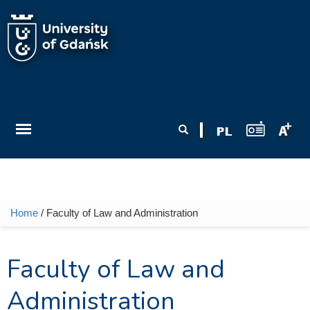
Skip to main content
Search form
Search
Home
/ Faculty of Law and Administration
You are here
Faculty of Law and
Administration