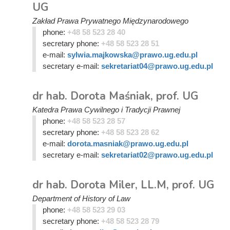
UG
Zakład Prawa Prywatnego Międzynarodowego
phone:
+48 58 523 28 40
secretary phone:
+48 58 523 28 51
e-mail:
sylwia.majkowska@prawo.ug.edu.pl
secretary e-mail:
sekretariat04@prawo.ug.edu.pl
dr hab. Dorota Maśniak, prof. UG
Katedra Prawa Cywilnego i Tradycji Prawnej
phone:
+48 58 523 28 57
secretary phone:
+48 58 523 28 62
e-mail:
dorota.masniak@prawo.ug.edu.pl
secretary e-mail:
sekretariat02@prawo.ug.edu.pl
dr hab. Dorota Miler, LL.M, prof. UG
Department of History of Law
phone:
+48 58 523 29 03
secretary phone:
+48 58 523 28 79