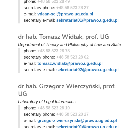
phone:
+48 58 523 28 49
secretary phone:
+48 58 523 28 27
e-mail:
vdean-sci@prawo.ug.edu.pl
secretary e-mail:
sekretariat01@prawo.ug.edu.pl
dr hab. Tomasz Widłak, prof. UG
Department of Theory and Philosophy of Law and State
phone:
+48 58 523 28 75
secretary phone:
+48 58 523 28 62
e-mail:
tomasz.widlak@prawo.ug.edu.pl
secretary e-mail:
sekretariat02@prawo.ug.edu.pl
dr hab. Grzegorz Wierczyński, prof.
UG
Laboratory of Legal Informatics
phone:
+48 58 523 28 10
secretary phone:
+48 58 523 28 27
e-mail:
grzegorz.wierczynski@prawo.ug.edu.pl
secretary e-mail:
sekretariat01@prawo.ug.edu.pl