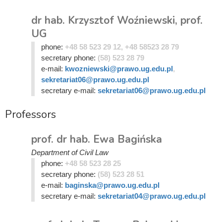
dr hab. Krzysztof Woźniewski, prof.
UG
phone:
+48 58 523 29 12, +48 58523 28 79
secretary phone:
(58) 523 28 79
e-mail:
kwozniewski@prawo.ug.edu.pl
,
sekretariat06@prawo.ug.edu.pl
secretary e-mail:
sekretariat06@prawo.ug.edu.pl
Professors
prof. dr hab. Ewa Bagińska
Department of Civil Law
phone:
+48 58 523 28 25
secretary phone:
(58) 523 28 51
e-mail:
baginska@prawo.ug.edu.pl
secretary e-mail:
sekretariat04@prawo.ug.edu.pl