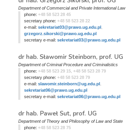
dr hab. Grzegorz Sikorski, prof. UG
Department of Commercial and Private International Law
phone:
+48 58 523 28 45
secretary phone:
+48 58 523 28 22
e-mail:
sekretariat03@prawo.ug.edu.pl
,
grzegorz.sikorski@prawo.ug.edu.pl
secretary e-mail:
sekretariat03@prawo.ug.edu.pl
dr hab. Sławomir Steinborn, prof. UG
Department of Criminal Procedure and Criminalistics
phone:
+48 58 523 29 15, +48 58 523 28 79
secretary phone:
+48 58 523 28 79
e-mail:
slawomir.steinborn@ug.edu.pl
,
sekretariat06@prawo.ug.edu.pl
secretary e-mail:
sekretariat06@prawo.ug.edu.pl
dr hab. Paweł Sut, prof. UG
Department of Theory and Philosophy of Law and State
phone:
+48 58 523 28 75