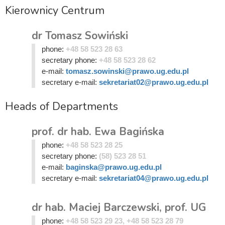
Kierownicy Centrum
dr Tomasz Sowiński
phone:
+48 58 523 28 63
secretary phone:
+48 58 523 28 62
e-mail:
tomasz.sowinski@prawo.ug.edu.pl
secretary e-mail:
sekretariat02@prawo.ug.edu.pl
Heads of Departments
prof. dr hab. Ewa Bagińska
phone:
+48 58 523 28 25
secretary phone:
(58) 523 28 51
e-mail:
baginska@prawo.ug.edu.pl
secretary e-mail:
sekretariat04@prawo.ug.edu.pl
dr hab. Maciej Barczewski, prof. UG
phone:
+48 58 523 29 23, +48 58 523 28 79