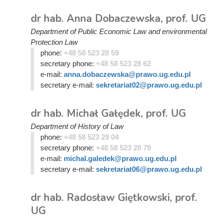
dr hab. Anna Dobaczewska, prof. UG
Department of Public Economic Law and environmental
Protection Law
phone:
+48 58 523 28 59
secretary phone:
+48 58 523 28 62
e-mail:
anna.dobaczewska@prawo.ug.edu.pl
secretary e-mail:
sekretariat02@prawo.ug.edu.pl
dr hab. Michał Gałędek, prof. UG
Department of History of Law
phone:
+48 58 523 29 04
secretary phone:
+48 58 523 28 79
e-mail:
michal.galedek@prawo.ug.edu.pl
secretary e-mail:
sekretariat06@prawo.ug.edu.pl
dr hab. Radosław Giętkowski, prof.
UG