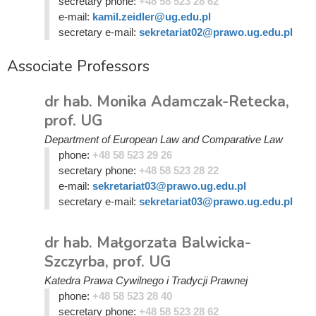
secretary phone:
+48 58 523 28 62
e-mail:
kamil.zeidler@ug.edu.pl
secretary e-mail:
sekretariat02@prawo.ug.edu.pl
Associate Professors
dr hab. Monika Adamczak-Retecka,
prof. UG
Department of European Law and Comparative Law
phone:
+48 58 523 29 26
secretary phone:
+48 58 523 28 22
e-mail:
sekretariat03@prawo.ug.edu.pl
secretary e-mail:
sekretariat03@prawo.ug.edu.pl
dr hab. Małgorzata Balwicka-
Szczyrba, prof. UG
Katedra Prawa Cywilnego i Tradycji Prawnej
phone:
+48 58 523 28 40
secretary phone:
+48 58 523 28 62