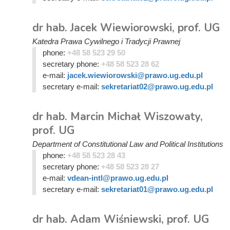
dr hab. Jacek Wiewiorowski, prof. UG
Katedra Prawa Cywilnego i Tradycji Prawnej
phone:
+48 58 523 29 50
secretary phone:
+48 58 523 28 62
e-mail:
jacek.wiewiorowski@prawo.ug.edu.pl
secretary e-mail:
sekretariat02@prawo.ug.edu.pl
dr hab. Marcin Michał Wiszowaty,
prof. UG
Department of Constitutional Law and Political Institutions
phone:
+48 58 523 28 43
secretary phone:
+48 58 523 28 27
e-mail:
vdean-intl@prawo.ug.edu.pl
secretary e-mail:
sekretariat01@prawo.ug.edu.pl
dr hab. Adam Wiśniewski, prof. UG