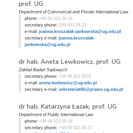
prof. UG
Department of Commercial and Private International Law
phone:
+48 58 523 28 18
secretary phone:
(58) 523 28 22
e-mail:
joanna.kruczalak-jankowska@ug.edu.pl
secretary e-mail:
joanna.kruczalak-
jankowska@ug.edu.pl
dr hab. Aneta Lewkowicz, prof. UG
Zakład Badań Sądowych
secretary phone:
+48 58 523 2879
e-mail:
aneta.lewkowicz@ug.edu.pl
secretary e-mail:
sekretariat06@prawo.ug.edu.pl
dr hab. Katarzyna Łasak, prof. UG
Department of Public International Law
phone:
+48 58 523 29 24
secretary phone:
+48 58 523 28 27