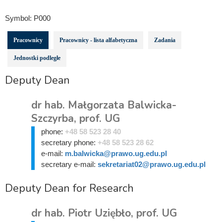
Symbol:
P000
Pracownicy
Pracownicy - lista alfabetyczna
Zadania
Jednostki podległe
Deputy Dean
dr hab. Małgorzata Balwicka-
Szczyrba, prof. UG
phone:
+48 58 523 28 40
secretary phone:
+48 58 523 28 62
e-mail:
m.balwicka@prawo.ug.edu.pl
secretary e-mail:
sekretariat02@prawo.ug.edu.pl
Deputy Dean for Research
dr hab. Piotr Uziębło, prof. UG