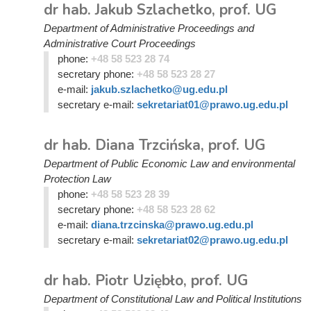
dr hab. Jakub Szlachetko, prof. UG
Department of Administrative Proceedings and
Administrative Court Proceedings
phone:
+48 58 523 28 74
secretary phone:
+48 58 523 28 27
e-mail:
jakub.szlachetko@ug.edu.pl
secretary e-mail:
sekretariat01@prawo.ug.edu.pl
dr hab. Diana Trzcińska, prof. UG
Department of Public Economic Law and environmental
Protection Law
phone:
+48 58 523 28 39
secretary phone:
+48 58 523 28 62
e-mail:
diana.trzcinska@prawo.ug.edu.pl
secretary e-mail:
sekretariat02@prawo.ug.edu.pl
dr hab. Piotr Uziębło, prof. UG
Department of Constitutional Law and Political Institutions