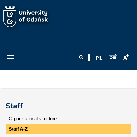
Skip to main content
Search form
Search
Staff
Organisational structure
Staff A-Z