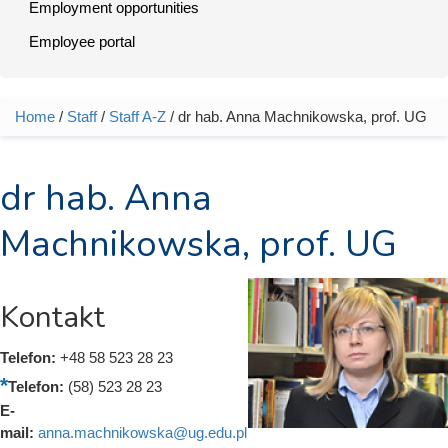
Employment opportunities
Employee portal
Home
/
Staff
/
Staff A-Z
/ dr hab. Anna Machnikowska, prof. UG
You are here
dr hab. Anna
Machnikowska, prof. UG
Kontakt
Telefon:
+48 58 523 28 23
Telefon:
(58) 523 28 23
E-
mail:
anna.machnikowska@ug.edu.pl