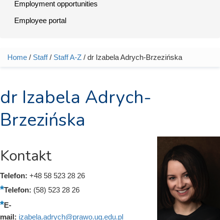
Employment opportunities
Employee portal
Home
/
Staff
/
Staff A-Z
/ dr Izabela Adrych-Brzezińska
You are here
dr Izabela Adrych-
Brzezińska
Kontakt
Telefon:
+48 58 523 28 26
Telefon:
(58) 523 28 26
E-
mail:
izabela.adrych@prawo.ug.edu.pl