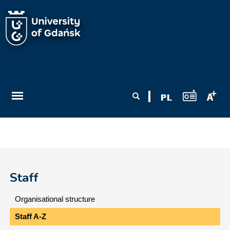
Skip to main content
Search form
Search
Staff
Organisational structure
Staff A-Z