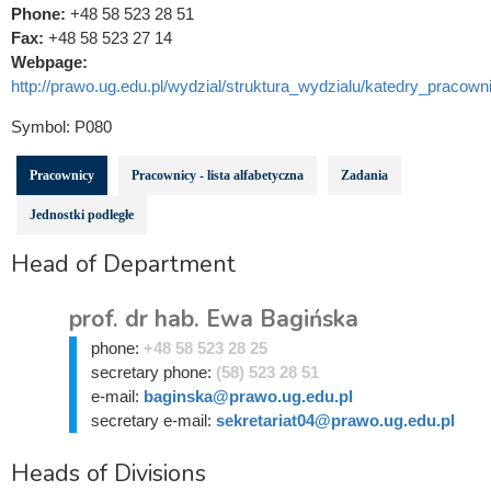
Phone:
+48 58 523 28 51
Fax:
+48 58 523 27 14
Webpage:
http://prawo.ug.edu.pl/wydzial/struktura_wydzialu/katedry_pracowni
Symbol:
P080
Pracownicy
Pracownicy - lista alfabetyczna
Zadania
Jednostki podległe
Head of Department
prof. dr hab. Ewa Bagińska
phone:
+48 58 523 28 25
secretary phone:
(58) 523 28 51
e-mail:
baginska@prawo.ug.edu.pl
secretary e-mail:
sekretariat04@prawo.ug.edu.pl
Heads of Divisions