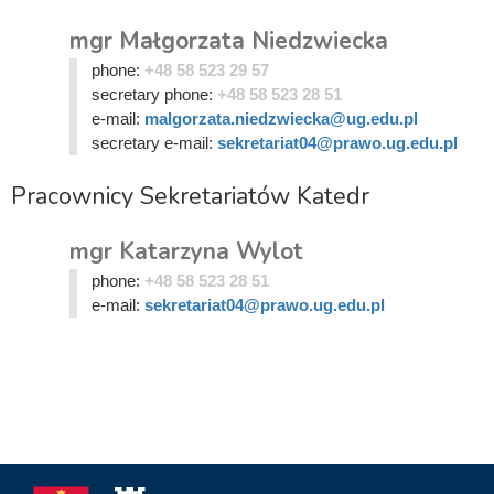
mgr Małgorzata Niedzwiecka
phone:
+48 58 523 29 57
secretary phone:
+48 58 523 28 51
e-mail:
malgorzata.niedzwiecka@ug.edu.pl
secretary e-mail:
sekretariat04@prawo.ug.edu.pl
Pracownicy Sekretariatów Katedr
mgr Katarzyna Wylot
phone:
+48 58 523 28 51
e-mail:
sekretariat04@prawo.ug.edu.pl