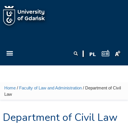
Skip to main content
Search form
Search
Home
/
Faculty of Law and Administration
/ Department of Civil
You are here
Law
Department of Civil Law