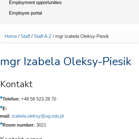
Employment opportunities
Employee portal
Home
/
Staff
/
Staff A-Z
/ mgr Izabela Oleksy-Piesik
You are here
mgr Izabela Oleksy-Piesik
Kontakt
Telefon:
+48 58 523 28 70
E-
mail:
izabela.oleksy@ug.edu.pl
Room number:
3021