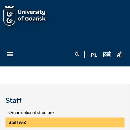
Skip to main content
Search form
Search
Staff
Organisational structure
Staff A-Z