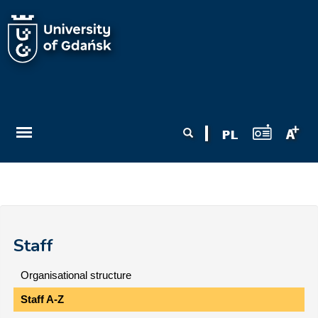
Skip to main content
Search form
Search
Staff
Organisational structure
Staff A-Z