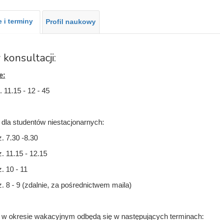
 i terminy
Profil naukowy
 konsultacji:
e:
 11.15 - 12 - 45
 dla studentów niestacjonarnych:
. 7.30 -8.30
. 11.15 - 12.15
. 10 - 11
z. 8 - 9 (zdalnie, za pośrednictwem maila)
 w okresie wakacyjnym odbędą się w następujących terminach: