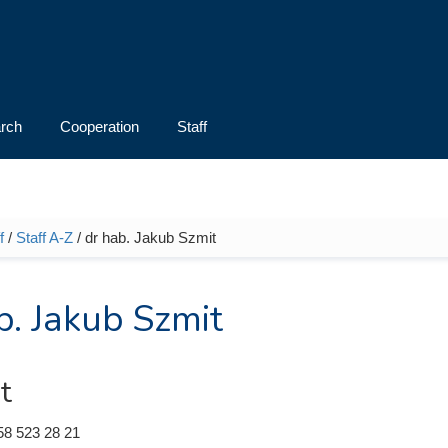
rch
Cooperation
Staff
f
/
Staff A-Z
/ dr hab. Jakub Szmit
e here
b. Jakub Szmit
t
58 523 28 21