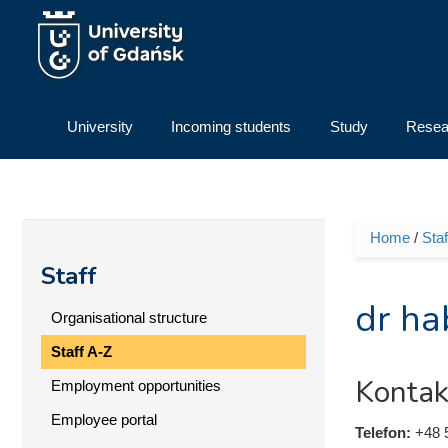
Skip to main content
University
Incoming students
Study
Resea
Home
/
Staf
You ar
Staff
dr ha
Organisational structure
Staff A-Z
Kontak
Employment opportunities
Employee portal
Telefon:
+48 