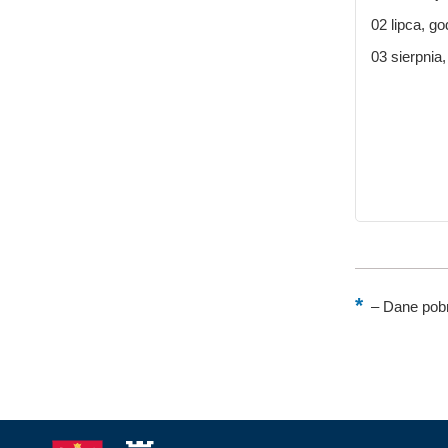
02 lipca, go
03 sierpnia,
–
Dane pobr