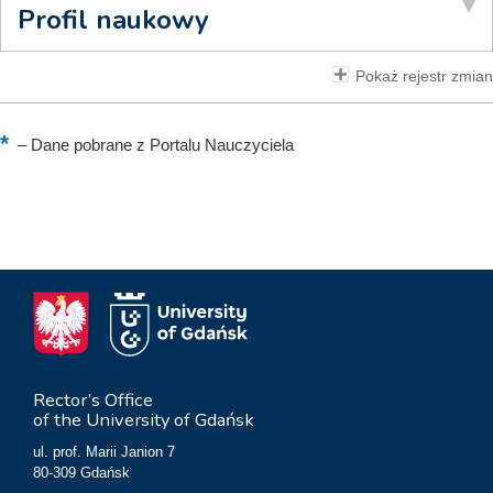
Profil naukowy
Pokaż rejestr zmian
–
Dane pobrane z Portalu Nauczyciela
Rector’s Office
of the University of Gdańsk
ul. prof. Marii Janion 7
80-309 Gdańsk