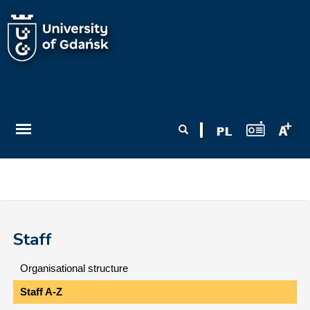
Skip to main content
Search form
Search
Staff
Organisational structure
Staff A-Z