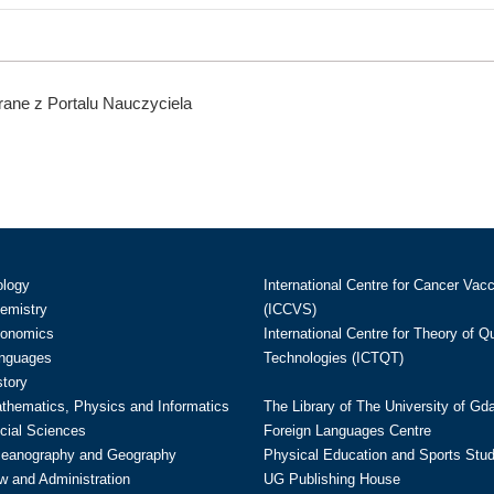
ane z Portalu Nauczyciela
ology
International Centre for Cancer Vac
hemistry
(ICCVS)
conomics
International Centre for Theory of 
anguages
Technologies (ICTQT)
story
athematics, Physics and Informatics
The Library of The University of Gd
cial Sciences
Foreign Languages Centre
ceanography and Geography
Physical Education and Sports Stu
w and Administration
UG Publishing House