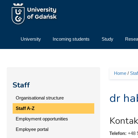
Skip to main content
University
Incoming students
Study
Resea
Home
/
Staf
You ar
Staff
dr ha
Organisational structure
Staff A-Z
Kontak
Employment opportunities
Employee portal
Telefon:
+48 