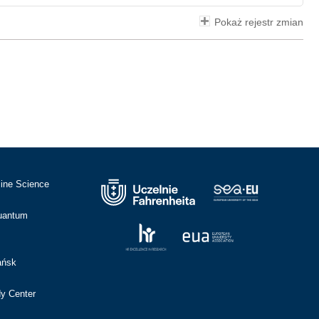
Pokaż rejestr zmian
cine Science
Quantum
ańsk
dy Center