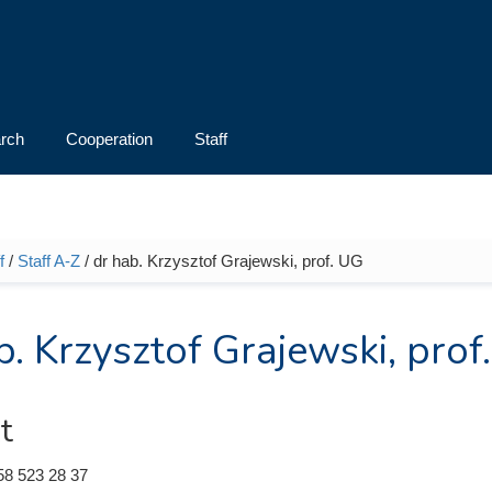
rch
Cooperation
Staff
f
/
Staff A-Z
/ dr hab. Krzysztof Grajewski, prof. UG
e here
b. Krzysztof Grajewski, prof
t
58 523 28 37