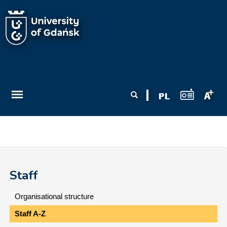
Skip to main content
Search form
Search
Staff
Organisational structure
Staff A-Z