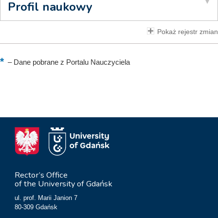
Profil naukowy
Pokaż rejestr zmian
–
Dane pobrane z Portalu Nauczyciela
Rector’s Office
of the University of Gdańsk
ul. prof. Marii Janion 7
80-309 Gdańsk