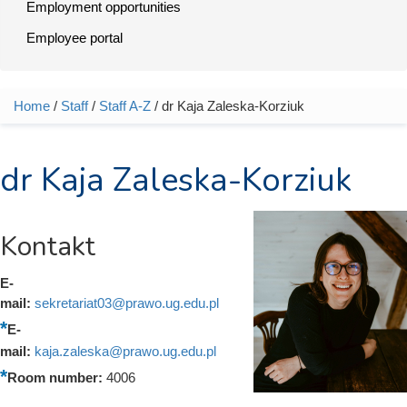
Employment opportunities
Employee portal
Home
/
Staff
/
Staff A-Z
/ dr Kaja Zaleska-Korziuk
You are here
dr Kaja Zaleska-Korziuk
Kontakt
E-
mail:
sekretariat03@prawo.ug.edu.pl
E-
mail:
kaja.zaleska@prawo.ug.edu.pl
Room number:
4006