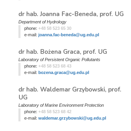
dr hab. Joanna Fac-Beneda, prof. UG
Department of Hydrology
phone:
+48 58 523 65 30
e-mail:
joanna.fac-beneda@ug.edu.pl
dr hab. Bożena Graca, prof. UG
Laboratory of Persistent Organic Pollutants
phone:
+48 58 523 68 43
e-mail:
bozena.graca@ug.edu.pl
dr hab. Waldemar Grzybowski, prof.
UG
Laboratory of Marine Environment Protection
phone:
+48 58 523 68 42
e-mail:
waldemar.grzybowski@ug.edu.pl