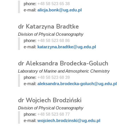
phone:
+48 58 523 65 38
e-mail:
alicja.bonk@ug.edu.pl
dr Katarzyna Bradtke
Division of Physical Oceanography
phone:
+48 58 523 68 86
e-mail:
katarzyna.bradtke@ug.edu.pl
dr Aleksandra Brodecka-Goluch
Laboratory of Marine and Atmospheric Chemistry
phone:
+48 58 523 68 39
e-mail:
aleksandra.brodecka-goluch@ug.edu.pl
dr Wojciech Brodziński
Division of Physical Oceanography
phone:
+48 58 523 68 77
e-mail:
wojciech.brodzinski@ug.edu.pl