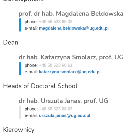
prof. dr hab. Magdalena Bełdowska
phone:
+48 58 523 68 33
e-mail:
magdalena.beldowska@ug.edu.pl
Dean
dr hab. Katarzyna Smolarz, prof. UG
phone:
+48 58 523 68 61
e-mail:
katarzyna.smolarz@ug.edu.pl
Heads of Doctoral School
dr hab. Urszula Janas, prof. UG
phone:
+48 58 523 68 67
e-mail:
urszula.janas@ug.edu.pl
Kierownicy