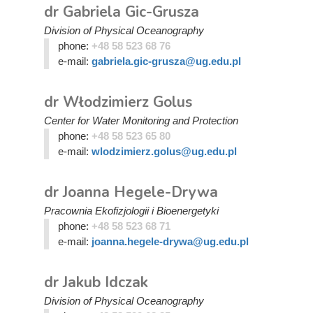
dr Gabriela Gic-Grusza
Division of Physical Oceanography
phone:
+48 58 523 68 76
e-mail:
gabriela.gic-grusza@ug.edu.pl
dr Włodzimierz Golus
Center for Water Monitoring and Protection
phone:
+48 58 523 65 80
e-mail:
wlodzimierz.golus@ug.edu.pl
dr Joanna Hegele-Drywa
Pracownia Ekofizjologii i Bioenergetyki
phone:
+48 58 523 68 71
e-mail:
joanna.hegele-drywa@ug.edu.pl
dr Jakub Idczak
Division of Physical Oceanography