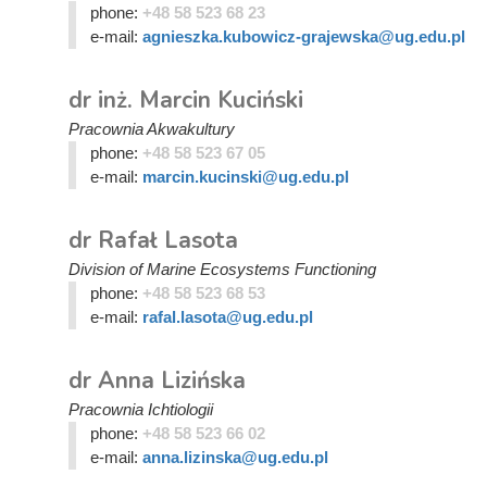
phone:
+48 58 523 68 23
e-mail:
agnieszka.kubowicz-grajewska@ug.edu.pl
dr inż. Marcin Kuciński
Pracownia Akwakultury
phone:
+48 58 523 67 05
e-mail:
marcin.kucinski@ug.edu.pl
dr Rafał Lasota
Division of Marine Ecosystems Functioning
phone:
+48 58 523 68 53
e-mail:
rafal.lasota@ug.edu.pl
dr Anna Lizińska
Pracownia Ichtiologii
phone:
+48 58 523 66 02
e-mail:
anna.lizinska@ug.edu.pl