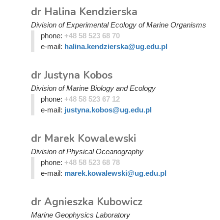
dr Halina Kendzierska
Division of Experimental Ecology of Marine Organisms
phone:
+48 58 523 68 70
e-mail:
halina.kendzierska@ug.edu.pl
dr Justyna Kobos
Division of Marine Biology and Ecology
phone:
+48 58 523 67 12
e-mail:
justyna.kobos@ug.edu.pl
dr Marek Kowalewski
Division of Physical Oceanography
phone:
+48 58 523 68 78
e-mail:
marek.kowalewski@ug.edu.pl
dr Agnieszka Kubowicz
Marine Geophysics Laboratory