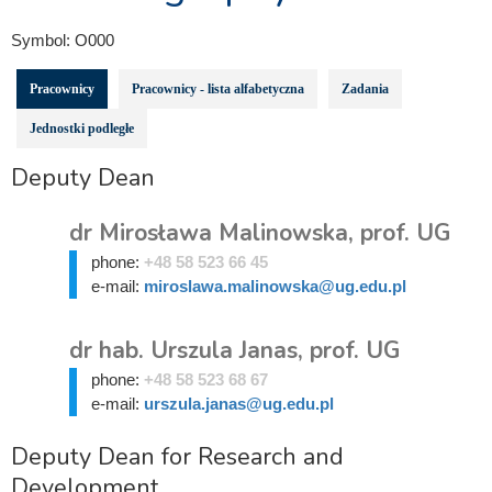
Symbol:
O000
Pracownicy
Pracownicy - lista alfabetyczna
Zadania
Jednostki podległe
Deputy Dean
dr Mirosława Malinowska, prof. UG
phone:
+48 58 523 66 45
e-mail:
miroslawa.malinowska@ug.edu.pl
dr hab. Urszula Janas, prof. UG
phone:
+48 58 523 68 67
e-mail:
urszula.janas@ug.edu.pl
Deputy Dean for Research and
Development