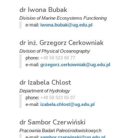
dr Iwona Bubak
Division of Marine Ecosystems Functioning
e-mail:
iwona.bubak@ug.edu.pl
dr inż. Grzegorz Cerkowniak
Division of Physical Oceanography
phone:
+48 58 523 68 77
e-mail:
grzegorz.cerkowniak@ug.edu.pl
dr Izabela Chlost
Department of Hydrology
phone:
+48 58 523 65 07
e-mail:
izabela.chlost@ug.edu.pl
dr Sambor Czerwiński
Pracownia Badań Paleośrodowiskowych
e-mail:
sambor.czerwinski@ug.edu.pl