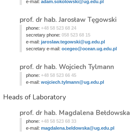
e-mail:
adam.sokolowski@ug.edu.pl
prof. dr hab. Jarosław Tęgowski
phone:
+48 58 523 68 24
secretary phone:
058 523 68 15
e-mail:
jaroslaw.tegowski@ug.edu.pl
secretary e-mail:
ocegeo@ocean.ug.edu.pl
prof. dr hab. Wojciech Tylmann
phone:
+48 58 523 66 45
e-mail:
wojciech.tylmann@ug.edu.pl
Heads of Laboratory
prof. dr hab. Magdalena Bełdowska
phone:
+48 58 523 68 33
e-mail:
magdalena.beldowska@ug.edu.pl