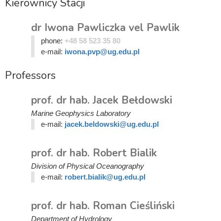
Kierownicy Stacji
dr Iwona Pawliczka vel Pawlik
phone:
+48 58 523 35 80
e-mail:
iwona.pvp@ug.edu.pl
Professors
prof. dr hab. Jacek Bełdowski
Marine Geophysics Laboratory
e-mail:
jacek.beldowski@ug.edu.pl
prof. dr hab. Robert Bialik
Division of Physical Oceanography
e-mail:
robert.bialik@ug.edu.pl
prof. dr hab. Roman Cieśliński
Department of Hydrology