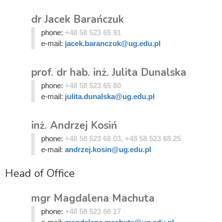
dr Jacek Barańczuk
phone:
+48 58 523 65 91
e-mail:
jacek.baranczuk@ug.edu.pl
prof. dr hab. inż. Julita Dunalska
phone:
+48 58 523 65 80
e-mail:
julita.dunalska@ug.edu.pl
inż. Andrzej Kosiń
phone:
+48 58 523 68 03, +48 58 523 68 25
e-mail:
andrzej.kosin@ug.edu.pl
Head of Office
mgr Magdalena Machuta
phone:
+48 58 523 66 17