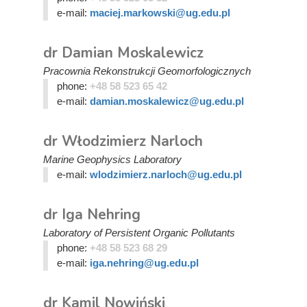
e-mail:
maciej.markowski@ug.edu.pl
dr Damian Moskalewicz
Pracownia Rekonstrukcji Geomorfologicznych
phone:
+48 58 523 65 42
e-mail:
damian.moskalewicz@ug.edu.pl
dr Włodzimierz Narloch
Marine Geophysics Laboratory
e-mail:
wlodzimierz.narloch@ug.edu.pl
dr Iga Nehring
Laboratory of Persistent Organic Pollutants
phone:
+48 58 523 68 29
e-mail:
iga.nehring@ug.edu.pl
dr Kamil Nowiński