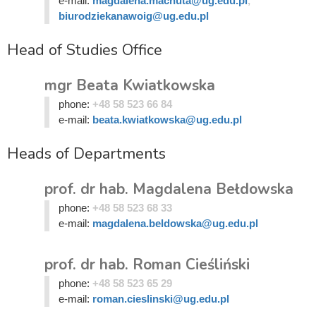
e-mail:
magdalena.machuta@ug.edu.pl
,
biurodziekanawoig@ug.edu.pl
Head of Studies Office
mgr Beata Kwiatkowska
phone:
+48 58 523 66 84
e-mail:
beata.kwiatkowska@ug.edu.pl
Heads of Departments
prof. dr hab. Magdalena Bełdowska
phone:
+48 58 523 68 33
e-mail:
magdalena.beldowska@ug.edu.pl
prof. dr hab. Roman Cieśliński
phone:
+48 58 523 65 29
e-mail:
roman.cieslinski@ug.edu.pl