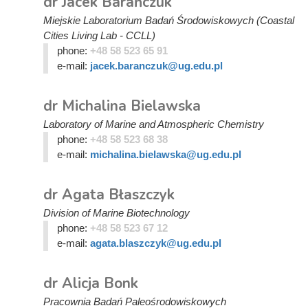
dr Jacek Barańczuk
Miejskie Laboratorium Badań Środowiskowych (Coastal
Cities Living Lab - CCLL)
phone:
+48 58 523 65 91
e-mail:
jacek.baranczuk@ug.edu.pl
dr Michalina Bielawska
Laboratory of Marine and Atmospheric Chemistry
phone:
+48 58 523 68 38
e-mail:
michalina.bielawska@ug.edu.pl
dr Agata Błaszczyk
Division of Marine Biotechnology
phone:
+48 58 523 67 12
e-mail:
agata.blaszczyk@ug.edu.pl
dr Alicja Bonk
Pracownia Badań Paleośrodowiskowych