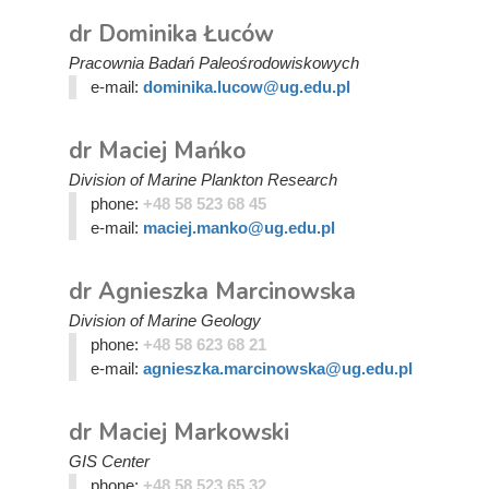
dr Dominika Łuców
Pracownia Badań Paleośrodowiskowych
e-mail:
dominika.lucow@ug.edu.pl
dr Maciej Mańko
Division of Marine Plankton Research
phone:
+48 58 523 68 45
e-mail:
maciej.manko@ug.edu.pl
dr Agnieszka Marcinowska
Division of Marine Geology
phone:
+48 58 623 68 21
e-mail:
agnieszka.marcinowska@ug.edu.pl
dr Maciej Markowski
GIS Center
phone:
+48 58 523 65 32