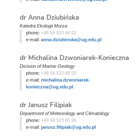
dr Anna Dziubińska
Katedra Ekologii Morza
phone:
+48 58 523 66 02
e-mail:
anna.dziubinska@ug.edu.pl
dr Michalina Dzwoniarek-Konieczna
Division of Marine Geology
phone:
+48 58 523 68 55
e-mail:
michalina.dzwoniarek-
konieczna@ug.edu.pl
dr Janusz Filipiak
Department of Meteorology and Climatology
phone:
+48 58 523 65 26
e-mail:
janusz.filipiak@ug.edu.pl