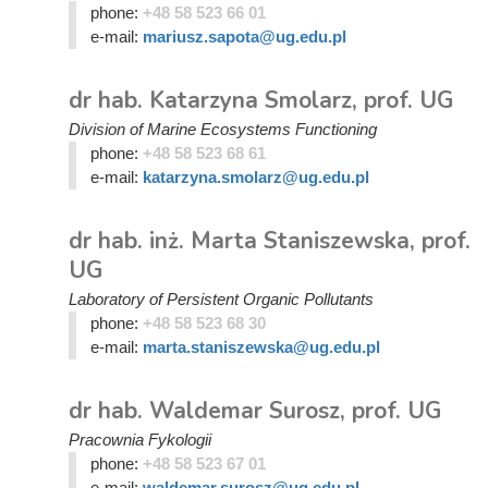
phone:
+48 58 523 66 01
e-mail:
mariusz.sapota@ug.edu.pl
dr hab. Katarzyna Smolarz, prof. UG
Division of Marine Ecosystems Functioning
phone:
+48 58 523 68 61
e-mail:
katarzyna.smolarz@ug.edu.pl
dr hab. inż. Marta Staniszewska, prof.
UG
Laboratory of Persistent Organic Pollutants
phone:
+48 58 523 68 30
e-mail:
marta.staniszewska@ug.edu.pl
dr hab. Waldemar Surosz, prof. UG
Pracownia Fykologii
phone:
+48 58 523 67 01
e-mail:
waldemar.surosz@ug.edu.pl