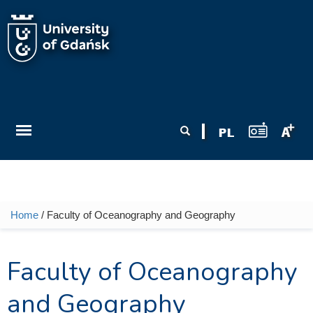
Skip to main content
Search form
Search
Home
/ Faculty of Oceanography and Geography
You are here
Faculty of Oceanography
and Geography