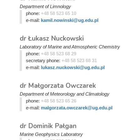
Department of Limnology
phone:
+48 58 523 65 10
e-mail:
kamil.nowinski@ug.edu.pl
dr Łukasz Nuckowski
Laboratory of Marine and Atmospheric Chemistry
phone:
+48 58 523 68 29
secretary phone:
+48 58 523 68 31
e-mail:
lukasz.nuckowski@ug.edu.pl
dr Małgorzata Owczarek
Department of Meteorology and Climatology
phone:
+48 58 523 65 26
e-mail:
malgorzata.owczarek@ug.edu.pl
dr Dominik Pałgan
Marine Geophysics Laboratory