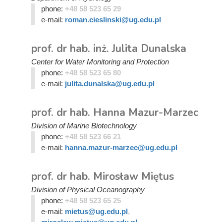
phone:
+48 58 523 65 29
e-mail:
roman.cieslinski@ug.edu.pl
prof. dr hab. inż. Julita Dunalska
Center for Water Monitoring and Protection
phone:
+48 58 523 65 80
e-mail:
julita.dunalska@ug.edu.pl
prof. dr hab. Hanna Mazur-Marzec
Division of Marine Biotechnology
phone:
+48 58 523 66 21
e-mail:
hanna.mazur-marzec@ug.edu.pl
prof. dr hab. Mirosław Miętus
Division of Physical Oceanography
phone:
+48 58 523 65 25
e-mail:
mietus@ug.edu.pl
,