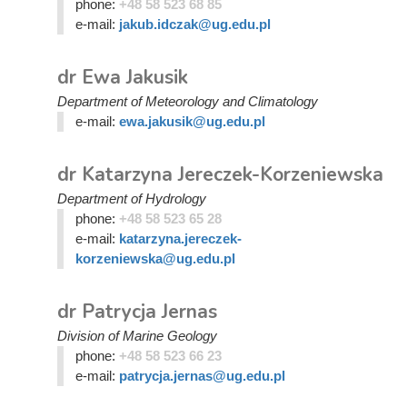
phone:
+48 58 523 68 85
e-mail:
jakub.idczak@ug.edu.pl
dr Ewa Jakusik
Department of Meteorology and Climatology
e-mail:
ewa.jakusik@ug.edu.pl
dr Katarzyna Jereczek-Korzeniewska
Department of Hydrology
phone:
+48 58 523 65 28
e-mail:
katarzyna.jereczek-
korzeniewska@ug.edu.pl
dr Patrycja Jernas
Division of Marine Geology
phone:
+48 58 523 66 23
e-mail:
patrycja.jernas@ug.edu.pl