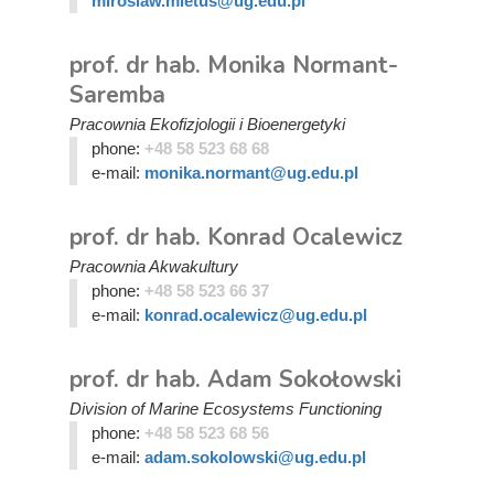
miroslaw.mietus@ug.edu.pl
prof. dr hab. Monika Normant-
Saremba
Pracownia Ekofizjologii i Bioenergetyki
phone:
+48 58 523 68 68
e-mail:
monika.normant@ug.edu.pl
prof. dr hab. Konrad Ocalewicz
Pracownia Akwakultury
phone:
+48 58 523 66 37
e-mail:
konrad.ocalewicz@ug.edu.pl
prof. dr hab. Adam Sokołowski
Division of Marine Ecosystems Functioning
phone:
+48 58 523 68 56
e-mail:
adam.sokolowski@ug.edu.pl