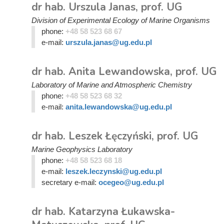
dr hab. Urszula Janas, prof. UG
Division of Experimental Ecology of Marine Organisms
phone:
+48 58 523 68 67
e-mail:
urszula.janas@ug.edu.pl
dr hab. Anita Lewandowska, prof. UG
Laboratory of Marine and Atmospheric Chemistry
phone:
+48 58 523 68 32
e-mail:
anita.lewandowska@ug.edu.pl
dr hab. Leszek Łęczyński, prof. UG
Marine Geophysics Laboratory
phone:
+48 58 523 68 18
e-mail:
leszek.leczynski@ug.edu.pl
secretary e-mail:
ocegeo@ug.edu.pl
dr hab. Katarzyna Łukawska-