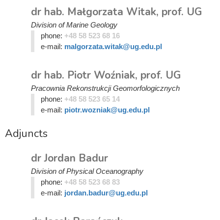
dr hab. Małgorzata Witak, prof. UG
Division of Marine Geology
phone:
+48 58 523 68 16
e-mail:
malgorzata.witak@ug.edu.pl
dr hab. Piotr Woźniak, prof. UG
Pracownia Rekonstrukcji Geomorfologicznych
phone:
+48 58 523 65 14
e-mail:
piotr.wozniak@ug.edu.pl
Adjuncts
dr Jordan Badur
Division of Physical Oceanography
phone:
+48 58 523 68 83
e-mail:
jordan.badur@ug.edu.pl