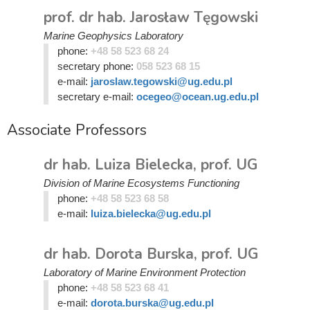
prof. dr hab. Jarosław Tęgowski
Marine Geophysics Laboratory
phone:
+48 58 523 68 24
secretary phone:
058 523 68 15
e-mail:
jaroslaw.tegowski@ug.edu.pl
secretary e-mail:
ocegeo@ocean.ug.edu.pl
Associate Professors
dr hab. Luiza Bielecka, prof. UG
Division of Marine Ecosystems Functioning
phone:
+48 58 523 68 58
e-mail:
luiza.bielecka@ug.edu.pl
dr hab. Dorota Burska, prof. UG
Laboratory of Marine Environment Protection
phone:
+48 58 523 68 41
e-mail:
dorota.burska@ug.edu.pl