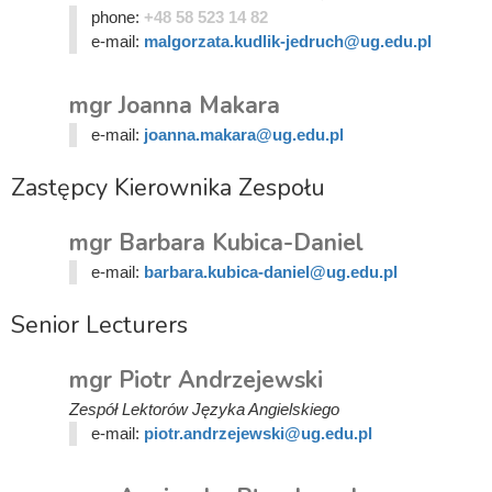
phone:
+48 58 523 14 82
e-mail:
malgorzata.kudlik-jedruch@ug.edu.pl
mgr Joanna Makara
e-mail:
joanna.makara@ug.edu.pl
Zastępcy Kierownika Zespołu
mgr Barbara Kubica-Daniel
e-mail:
barbara.kubica-daniel@ug.edu.pl
Senior Lecturers
mgr Piotr Andrzejewski
Zespół Lektorów Języka Angielskiego
e-mail:
piotr.andrzejewski@ug.edu.pl