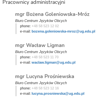
Pracownicy administracyjni
mgr Bożena Goleniowska-Mróz
Biuro Centrum Języków Obcych
phone:
+48 58 523 12 02
e-mail:
bozena.goleniowska-mroz@ug.edu.pl
mgr Wacław Ligman
Biuro Centrum Języków Obcych
phone:
+48 58 523 11 70
e-mail:
waclaw.ligman@ug.edu.pl
mgr Lucyna Prośniewska
Biuro Centrum Języków Obcych
phone:
+48 58 523 12 16
e-mail:
lucyna.prosniewska@ug.edu.pl