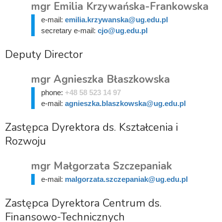
mgr Emilia Krzywańska-Frankowska
e-mail:
emilia.krzywanska@ug.edu.pl
secretary e-mail:
cjo@ug.edu.pl
Deputy Director
mgr Agnieszka Błaszkowska
phone:
+48 58 523 14 97
e-mail:
agnieszka.blaszkowska@ug.edu.pl
Zastępca Dyrektora ds. Kształcenia i
Rozwoju
mgr Małgorzata Szczepaniak
e-mail:
malgorzata.szczepaniak@ug.edu.pl
Zastępca Dyrektora Centrum ds.
Finansowo-Technicznych