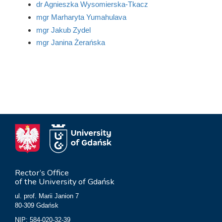
dr Agnieszka Wysomierska-Tkacz
mgr Marharyta Yumahulava
mgr Jakub Zydel
mgr Janina Żerańska
Rector’s Office
of the University of Gdańsk
ul. prof. Marii Janion 7
80-309 Gdańsk
NIP: 584-020-32-39