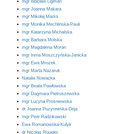
mgr Wacław Ligman
mgr Joanna Makara
mgr Mikołaj Marks
mgr Monika Mechlińska-Pauli
mgr Katarzyna Michalska
mgr Barbara Molska
mgr Magdalena Moran
mgr Irena Moszczyńska-Janicka
mgr Ewa Mrozek
mgr Marta Nazaruk
Natalia Nowacka
mgr Beata Pawłowska
mgr Dagmara Pietruszewska
mgr Lucyna Prośniewska
dr Joanna Puzyrewska-Deja
mgr Piotr Radzikowski
Ewa Romanowska-Kulyk
dr Nicolas Rougier