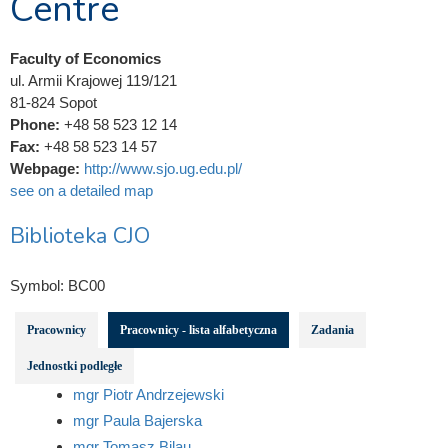
Centre
Faculty of Economics
ul. Armii Krajowej 119/121
81-824 Sopot
Phone:
+48 58 523 12 14
Fax:
+48 58 523 14 57
Webpage:
http://www.sjo.ug.edu.pl/
see on a detailed map
Biblioteka CJO
Symbol:
BC00
Pracownicy
Pracownicy - lista alfabetyczna
Zadania
Jednostki podległe
mgr Piotr Andrzejewski
mgr Paula Bajerska
mgr Tomasz Bilau