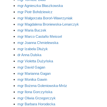
mgr Agnieszka Błaszkowska
mgr Piotr Bohdziewicz
mgr Małgorzata Boroń-Wawrzyniak
mgr Magdalena Broniewska-Lenarczyk
mgr Maria Buczek
mgr Marco Castaño Meissel
mgr Joanna Chmielewska
mgr Izabela Dłużyk
dr Anna Dulska
mgr Violetta Dużyńska
mgr David Gagan
mgr Marianna Gagan
mgr Monika Gawin
mgr Bożena Goleniowska-Mróz
mgr Ilona Gorczyńska
mgr Oliwia Grzegorczyk
mgr Barbara Horodecka