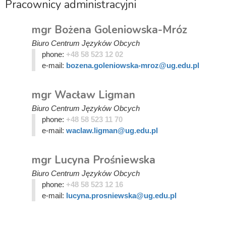
Pracownicy administracyjni
mgr Bożena Goleniowska-Mróz
Biuro Centrum Języków Obcych
phone:
+48 58 523 12 02
e-mail:
bozena.goleniowska-mroz@ug.edu.pl
mgr Wacław Ligman
Biuro Centrum Języków Obcych
phone:
+48 58 523 11 70
e-mail:
waclaw.ligman@ug.edu.pl
mgr Lucyna Prośniewska
Biuro Centrum Języków Obcych
phone:
+48 58 523 12 16
e-mail:
lucyna.prosniewska@ug.edu.pl