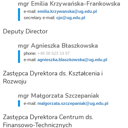
mgr Emilia Krzywańska-Frankowska
e-mail:
emilia.krzywanska@ug.edu.pl
secretary e-mail:
cjo@ug.edu.pl
Deputy Director
mgr Agnieszka Błaszkowska
phone:
+48 58 523 14 97
e-mail:
agnieszka.blaszkowska@ug.edu.pl
Zastępca Dyrektora ds. Kształcenia i
Rozwoju
mgr Małgorzata Szczepaniak
e-mail:
malgorzata.szczepaniak@ug.edu.pl
Zastępca Dyrektora Centrum ds.
Finansowo-Technicznych