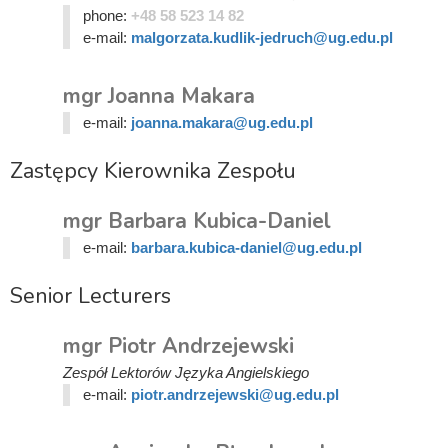
phone:
+48 58 523 14 82
e-mail:
malgorzata.kudlik-jedruch@ug.edu.pl
mgr Joanna Makara
e-mail:
joanna.makara@ug.edu.pl
Zastępcy Kierownika Zespołu
mgr Barbara Kubica-Daniel
e-mail:
barbara.kubica-daniel@ug.edu.pl
Senior Lecturers
mgr Piotr Andrzejewski
Zespół Lektorów Języka Angielskiego
e-mail:
piotr.andrzejewski@ug.edu.pl