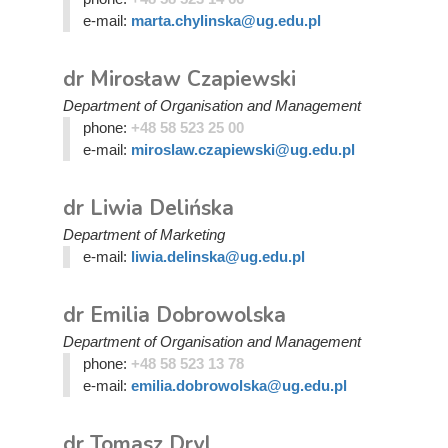
e-mail:
marta.chylinska@ug.edu.pl
dr Mirosław Czapiewski
Department of Organisation and Management
phone:
+48 58 523 25 00
e-mail:
miroslaw.czapiewski@ug.edu.pl
dr Liwia Delińska
Department of Marketing
e-mail:
liwia.delinska@ug.edu.pl
dr Emilia Dobrowolska
Department of Organisation and Management
phone:
+48 58 523 13 78
e-mail:
emilia.dobrowolska@ug.edu.pl
dr Tomasz Dryl