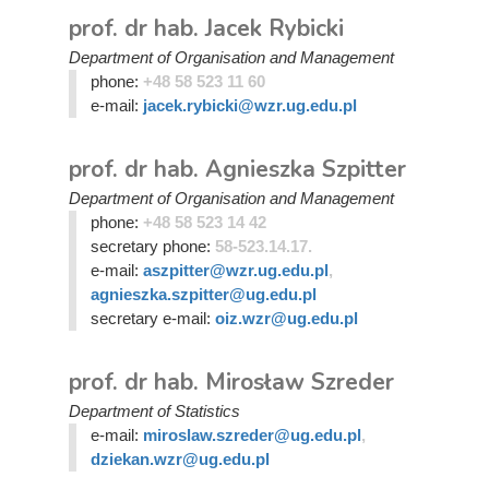
prof. dr hab. Jacek Rybicki
Department of Organisation and Management
phone:
+48 58 523 11 60
e-mail:
jacek.rybicki@wzr.ug.edu.pl
prof. dr hab. Agnieszka Szpitter
Department of Organisation and Management
phone:
+48 58 523 14 42
secretary phone:
58-523.14.17.
e-mail:
aszpitter@wzr.ug.edu.pl
,
agnieszka.szpitter@ug.edu.pl
secretary e-mail:
oiz.wzr@ug.edu.pl
prof. dr hab. Mirosław Szreder
Department of Statistics
e-mail:
miroslaw.szreder@ug.edu.pl
,
dziekan.wzr@ug.edu.pl