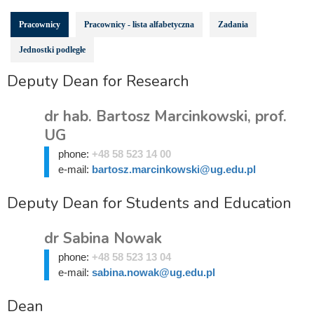
Pracownicy
Pracownicy - lista alfabetyczna
Zadania
Jednostki podległe
Deputy Dean for Research
dr hab. Bartosz Marcinkowski, prof.
UG
phone:
+48 58 523 14 00
e-mail:
bartosz.marcinkowski@ug.edu.pl
Deputy Dean for Students and Education
dr Sabina Nowak
phone:
+48 58 523 13 04
e-mail:
sabina.nowak@ug.edu.pl
Dean