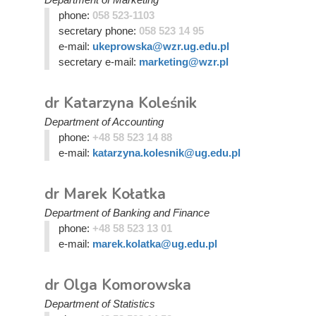
phone:
058 523-1103
secretary phone:
058 523 14 95
e-mail:
ukeprowska@wzr.ug.edu.pl
secretary e-mail:
marketing@wzr.pl
dr Katarzyna Koleśnik
Department of Accounting
phone:
+48 58 523 14 88
e-mail:
katarzyna.kolesnik@ug.edu.pl
dr Marek Kołatka
Department of Banking and Finance
phone:
+48 58 523 13 01
e-mail:
marek.kolatka@ug.edu.pl
dr Olga Komorowska
Department of Statistics