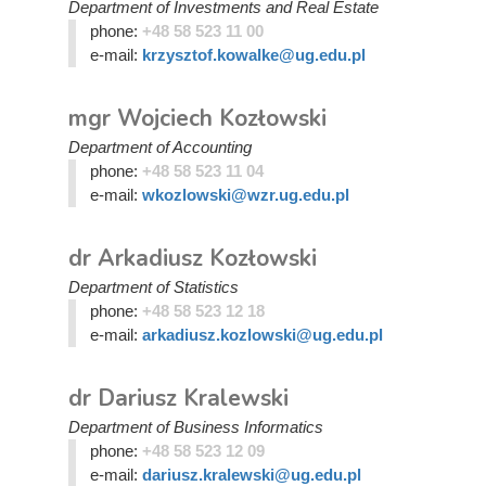
Department of Investments and Real Estate
phone:
+48 58 523 11 00
e-mail:
krzysztof.kowalke@ug.edu.pl
mgr Wojciech Kozłowski
Department of Accounting
phone:
+48 58 523 11 04
e-mail:
wkozlowski@wzr.ug.edu.pl
dr Arkadiusz Kozłowski
Department of Statistics
phone:
+48 58 523 12 18
e-mail:
arkadiusz.kozlowski@ug.edu.pl
dr Dariusz Kralewski
Department of Business Informatics
phone:
+48 58 523 12 09
e-mail:
dariusz.kralewski@ug.edu.pl