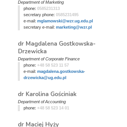
Department of Marketing
phone:
0585231313
secretary phone:
0585231495
e-mail:
mglamowski@wzr.ug.edu.pl
secretary e-mail:
marketing@wzr.pl
dr Magdalena Gostkowska-
Drzewicka
Department of Corporate Finance
phone:
+48 58 523 11 57
e-mail:
magdalena.gostkowska-
drzewicka@ug.edu.pl
dr Karolina Gościniak
Department of Accounting
phone:
+48 58 523 14 01
dr Maciej Hyży