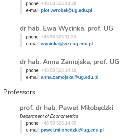
phone:
+48 58 523 13 28
e-mail:
piotr.wrobel@ug.edu.pl
dr hab. Ewa Wycinka, prof. UG
phone:
+48 58 523 11 28
e-mail:
wycinka@wzr.ug.edu.pl
dr hab. Anna Zamojska, prof. UG
phone:
+48 58 523 14 18
e-mail:
anna.zamojska@ug.edu.pl
Professors
prof. dr hab. Paweł Miłobędzki
Department of Econometrics
phone:
+48 58 523 14 55
e-mail:
pawel.milobedzki@ug.edu.pl