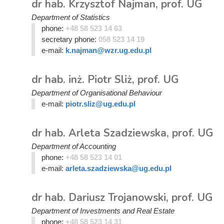
dr hab. Krzysztof Najman, prof. UG
Department of Statistics
phone:
+48 58 523 14 63
secretary phone:
058 523 14 19
e-mail:
k.najman@wzr.ug.edu.pl
dr hab. inż. Piotr Sliż, prof. UG
Department of Organisational Behaviour
e-mail:
piotr.sliz@ug.edu.pl
dr hab. Arleta Szadziewska, prof. UG
Department of Accounting
phone:
+48 58 523 14 01
e-mail:
arleta.szadziewska@ug.edu.pl
dr hab. Dariusz Trojanowski, prof. UG
Department of Investments and Real Estate
phone:
+48 58 523 14 31