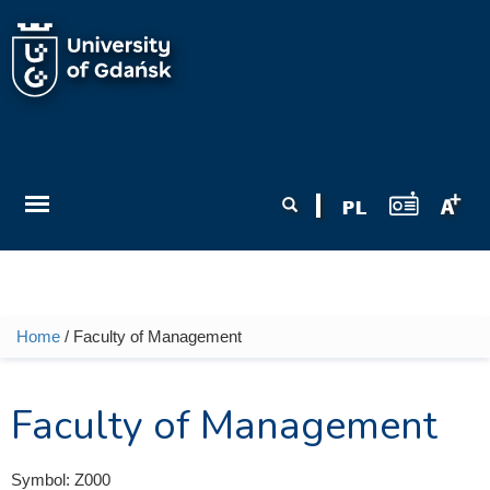
Skip to main content
Search form
Search
Home
/ Faculty of Management
You are here
Faculty of Management
Symbol:
Z000