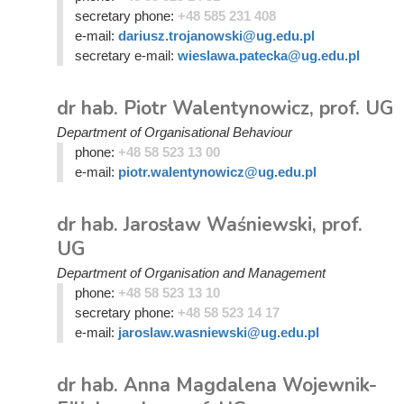
secretary phone:
+48 585 231 408
e-mail:
dariusz.trojanowski@ug.edu.pl
secretary e-mail:
wieslawa.patecka@ug.edu.pl
dr hab. Piotr Walentynowicz, prof. UG
Department of Organisational Behaviour
phone:
+48 58 523 13 00
e-mail:
piotr.walentynowicz@ug.edu.pl
dr hab. Jarosław Waśniewski, prof.
UG
Department of Organisation and Management
phone:
+48 58 523 13 10
secretary phone:
+48 58 523 14 17
e-mail:
jaroslaw.wasniewski@ug.edu.pl
dr hab. Anna Magdalena Wojewnik-