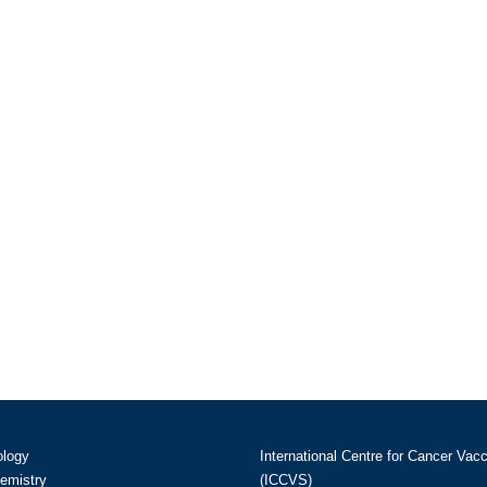
ology
International Centre for Cancer Vac
hemistry
(ICCVS)