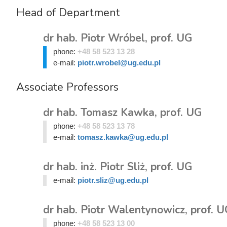
Head of Department
dr hab. Piotr Wróbel, prof. UG
phone:
+48 58 523 13 28
e-mail:
piotr.wrobel@ug.edu.pl
Associate Professors
dr hab. Tomasz Kawka, prof. UG
phone:
+48 58 523 13 78
e-mail:
tomasz.kawka@ug.edu.pl
dr hab. inż. Piotr Sliż, prof. UG
e-mail:
piotr.sliz@ug.edu.pl
dr hab. Piotr Walentynowicz, prof. U
phone:
+48 58 523 13 00