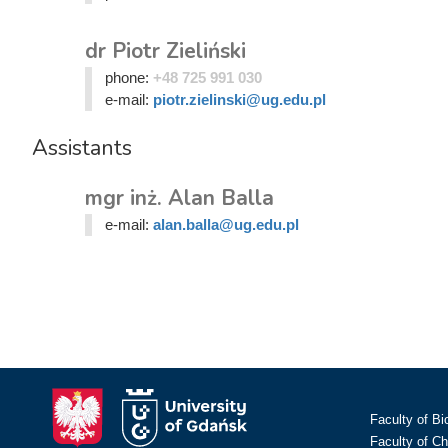
dr Piotr Zieliński
phone:
+48 725 991 030
e-mail:
piotr.zielinski@ug.edu.pl
Assistants
mgr inż. Alan Balla
e-mail:
alan.balla@ug.edu.pl
Faculty of Bi
Faculty of C