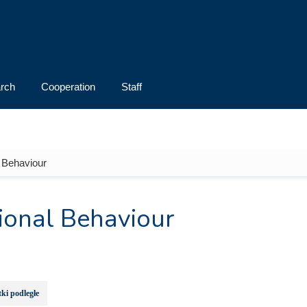
rch
Cooperation
Staff
 Behaviour
ional Behaviour
ki podległe