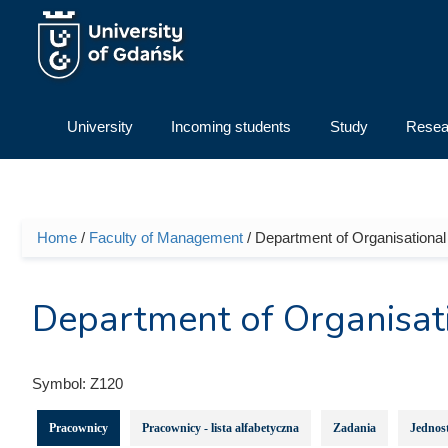
Skip to main content
University
Incoming students
Study
Resea
Home
/
Faculty of Management
/ Department of Organisational
You are here
Department of Organisat
Symbol:
Z120
Pracownicy
Pracownicy - lista alfabetyczna
Zadania
Jednost