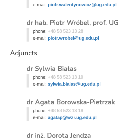
e-mail:
piotr.walentynowicz@ug.edu.pl
dr hab. Piotr Wróbel, prof. UG
phone:
+48 58 523 13 28
e-mail:
piotr.wrobel@ug.edu.pl
Adjuncts
dr Sylwia Białas
phone:
+48 58 523 13 10
e-mail:
sylwia.bialas@ug.edu.pl
dr Agata Borowska-Pietrzak
phone:
+48 58 523 13 18
e-mail:
agatap@wzr.ug.edu.pl
dr inż. Dorota Jendza