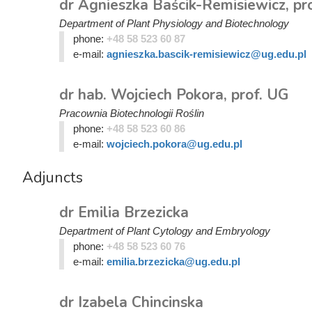
dr Agnieszka Baścik-Remisiewicz, pr
Department of Plant Physiology and Biotechnology
phone:
+48 58 523 60 87
e-mail:
agnieszka.bascik-remisiewicz@ug.edu.pl
dr hab. Wojciech Pokora, prof. UG
Pracownia Biotechnologii Roślin
phone:
+48 58 523 60 86
e-mail:
wojciech.pokora@ug.edu.pl
Adjuncts
dr Emilia Brzezicka
Department of Plant Cytology and Embryology
phone:
+48 58 523 60 76
e-mail:
emilia.brzezicka@ug.edu.pl
dr Izabela Chincinska