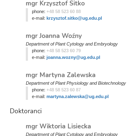
mgr Krzysztof Sitko
phone:
+48 58 523 60 88
e-mail:
krzysztof.sitko@ug.edu.pl
mgr Joanna Woźny
Department of Plant Cytology and Embryology
phone:
+48 58 523 60 79
e-mail:
joanna.wozny@ug.edu.pl
mgr Martyna Zalewska
Department of Plant Physiology and Biotechnology
phone:
+48 58 523 60 87
e-mail:
martyna.zalewska@ug.edu.pl
Doktoranci
mgr Wiktoria Lisiecka
Department of Plant Cytology and Embryology