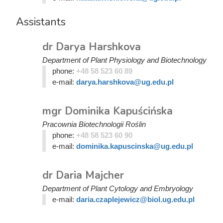
Assistants
dr Darya Harshkova
Department of Plant Physiology and Biotechnology
phone:
+48 58 523 60 89
e-mail:
darya.harshkova@ug.edu.pl
mgr Dominika Kapuścińska
Pracownia Biotechnologii Roślin
phone:
+48 58 523 60 90
e-mail:
dominika.kapuscinska@ug.edu.pl
dr Daria Majcher
Department of Plant Cytology and Embryology
e-mail:
daria.czaplejewicz@biol.ug.edu.pl