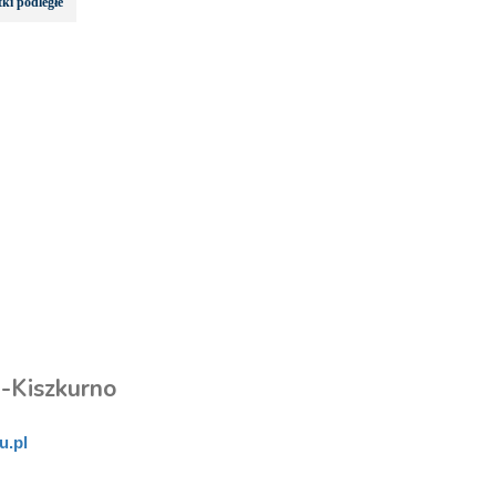
ki podległe
a-Kiszkurno
u.pl