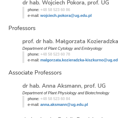
dr hab. Wojciech Pokora, prof. UG
phone:
+48 58 523 60 86
e-mail:
wojciech.pokora@ug.edu.pl
Professors
prof. dr hab. Małgorzata Kozieradzk
Department of Plant Cytology and Embryology
phone:
+48 58 523 60 78
e-mail:
malgorzata.kozieradzka-kiszkurno@ug.ed
Associate Professors
dr hab. Anna Aksmann, prof. UG
Department of Plant Physiology and Biotechnology
phone:
+48 58 523 60 84
e-mail:
anna.aksmann@ug.edu.pl