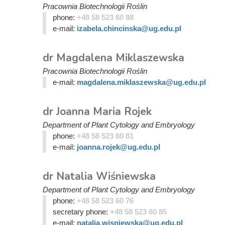
Pracownia Biotechnologii Roślin
phone:
+48 58 523 60 88
e-mail:
izabela.chincinska@ug.edu.pl
dr Magdalena Miklaszewska
Pracownia Biotechnologii Roślin
e-mail:
magdalena.miklaszewska@ug.edu.pl
dr Joanna Maria Rojek
Department of Plant Cytology and Embryology
phone:
+48 58 523 60 81
e-mail:
joanna.rojek@ug.edu.pl
dr Natalia Wiśniewska
Department of Plant Cytology and Embryology
phone:
+48 58 523 60 76
secretary phone:
+48 58 523 60 85
e-mail:
natalia.wisniewska@ug.edu.pl