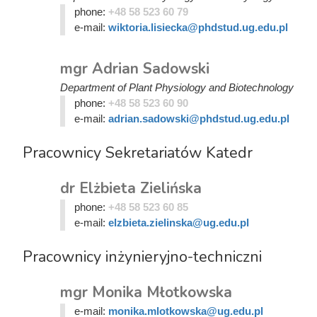
phone:
+48 58 523 60 79
e-mail:
wiktoria.lisiecka@phdstud.ug.edu.pl
mgr Adrian Sadowski
Department of Plant Physiology and Biotechnology
phone:
+48 58 523 60 90
e-mail:
adrian.sadowski@phdstud.ug.edu.pl
Pracownicy Sekretariatów Katedr
dr Elżbieta Zielińska
phone:
+48 58 523 60 85
e-mail:
elzbieta.zielinska@ug.edu.pl
Pracownicy inżynieryjno-techniczni
mgr Monika Młotkowska
e-mail:
monika.mlotkowska@ug.edu.pl