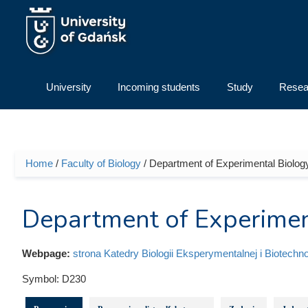
Skip to main content
University
Incoming students
Study
Resea
Home
/
Faculty of Biology
/ Department of Experimental Biolog
You are here
Department of Experimen
Webpage:
strona Katedry Biologii Eksperymentalnej i Biotechno
Symbol:
D230