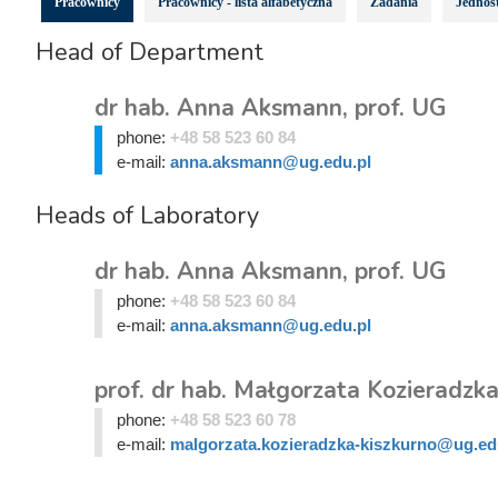
Pracownicy
Pracownicy - lista alfabetyczna
Zadania
Jednost
Head of Department
dr hab. Anna Aksmann, prof. UG
phone:
+48 58 523 60 84
e-mail:
anna.aksmann@ug.edu.pl
Heads of Laboratory
dr hab. Anna Aksmann, prof. UG
phone:
+48 58 523 60 84
e-mail:
anna.aksmann@ug.edu.pl
prof. dr hab. Małgorzata Kozieradzk
phone:
+48 58 523 60 78
e-mail:
malgorzata.kozieradzka-kiszkurno@ug.ed