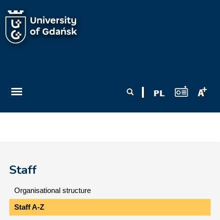
Skip to main content
Search form
Search
Staff
Organisational structure
Staff A-Z