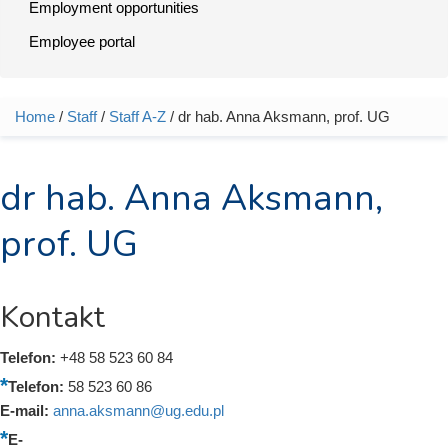
Employment opportunities
Employee portal
Home
/
Staff
/
Staff A-Z
/ dr hab. Anna Aksmann, prof. UG
You are here
dr hab. Anna Aksmann,
prof. UG
Kontakt
Telefon:
+48 58 523 60 84
Telefon:
58 523 60 86
E-mail:
anna.aksmann@ug.edu.pl
E-