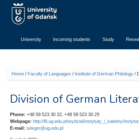
Skip to main content
University
Incoming students
Study
Resea
Home
/
Faculty of Languages
/
Institute of German Philology
/ 
You are here
Division of German Liter
Phone:
+48 58 523 30 32, +48 58 523 30 29
Webpage:
http://fil.ug.edu.pl/wydzial/instytuty_i_katedry/instytut
E-mail:
sekger@ug.edu.pl