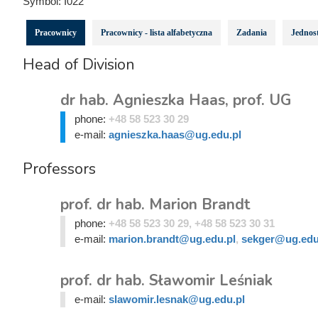
Symbol:
I022
Pracownicy
Pracownicy - lista alfabetyczna
Zadania
Jednost
Head of Division
dr hab. Agnieszka Haas, prof. UG
phone:
+48 58 523 30 29
e-mail:
agnieszka.haas@ug.edu.pl
Professors
prof. dr hab. Marion Brandt
phone:
+48 58 523 30 29, +48 58 523 30 31
e-mail:
marion.brandt@ug.edu.pl
,
sekger@ug.edu
prof. dr hab. Sławomir Leśniak
e-mail:
slawomir.lesnak@ug.edu.pl