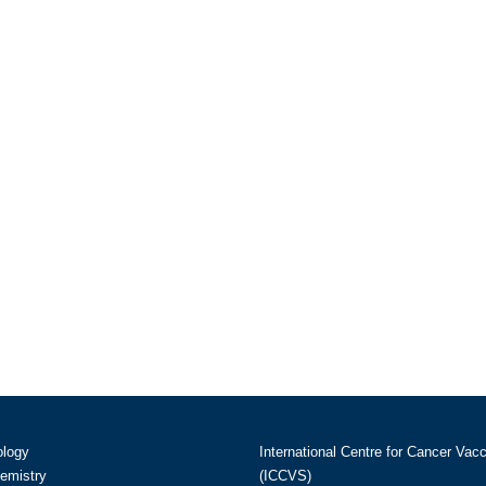
ology
International Centre for Cancer Vac
hemistry
(ICCVS)