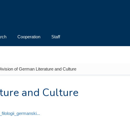
rch
Cooperation
Staff
Division of German Literature and Culture
ature and Culture
_filologii_germanski...