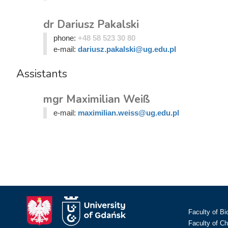
dr Dariusz Pakalski
phone:
+48 58 523 30 80
e-mail:
dariusz.pakalski@ug.edu.pl
Assistants
mgr Maximilian Weiß
e-mail:
maximilian.weiss@ug.edu.pl
Faculty of Bi
Faculty of C