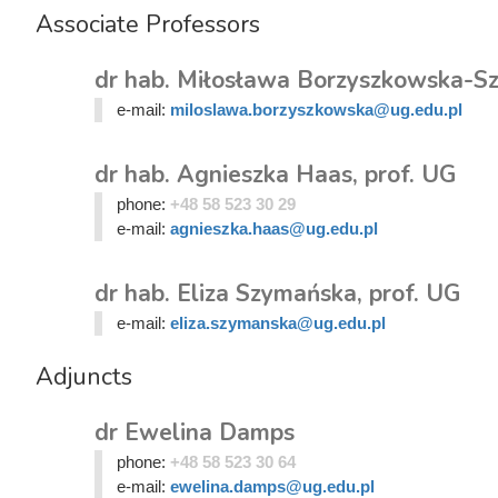
Associate Professors
dr hab. Miłosława Borzyszkowska-Sz
e-mail:
miloslawa.borzyszkowska@ug.edu.pl
dr hab. Agnieszka Haas, prof. UG
phone:
+48 58 523 30 29
e-mail:
agnieszka.haas@ug.edu.pl
dr hab. Eliza Szymańska, prof. UG
e-mail:
eliza.szymanska@ug.edu.pl
Adjuncts
dr Ewelina Damps
phone:
+48 58 523 30 64
e-mail:
ewelina.damps@ug.edu.pl