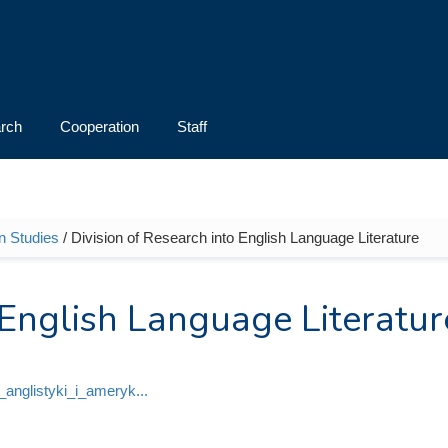
rch
Cooperation
Staff
an Studies
/ Division of Research into English Language Literature
 English Language Literatur
ut_anglistyki_i_ameryk...