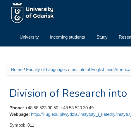
Skip to main content
University
Incoming students
Study
Resea
Home
/
Faculty of Languages
/
Institute of English and Americ
You are here
Division of Research into
Phone:
+48 58 523 30 50, +48 58 523 30 49
Webpage:
http://fil.ug.edu.pl/wydzial/instytuty_i_katedry/instyt
Symbol:
I011