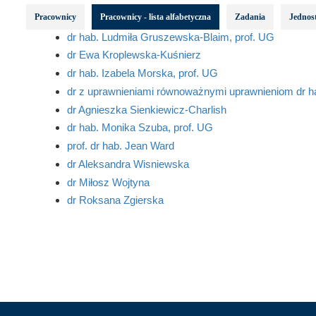
Pracownicy
Pracownicy - lista alfabetyczna
Zadania
Jednost
dr hab. Ludmiła Gruszewska-Blaim, prof. UG
dr Ewa Kroplewska-Kuśnierz
dr hab. Izabela Morska, prof. UG
dr z uprawnieniami równoważnymi uprawnieniom dr 
dr Agnieszka Sienkiewicz-Charlish
dr hab. Monika Szuba, prof. UG
prof. dr hab. Jean Ward
dr Aleksandra Wisniewska
dr Miłosz Wojtyna
dr Roksana Zgierska