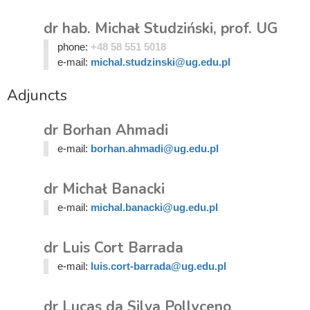
dr hab. Michał Studziński, prof. UG
phone:
+48 58 551 5018
e-mail:
michal.studzinski@ug.edu.pl
Adjuncts
dr Borhan Ahmadi
e-mail:
borhan.ahmadi@ug.edu.pl
dr Michał Banacki
e-mail:
michal.banacki@ug.edu.pl
dr Luis Cort Barrada
e-mail:
luis.cort-barrada@ug.edu.pl
dr Lucas da Silva Pollyceno