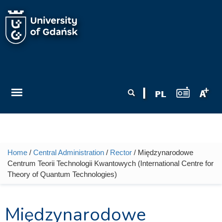
Skip to main content
Search form
Search
Home
/
Central Administration
/
Rector
/ Międzynarodowe
You are here
Centrum Teorii Technologii Kwantowych (International Centre for
Theory of Quantum Technologies)
Międzynarodowe