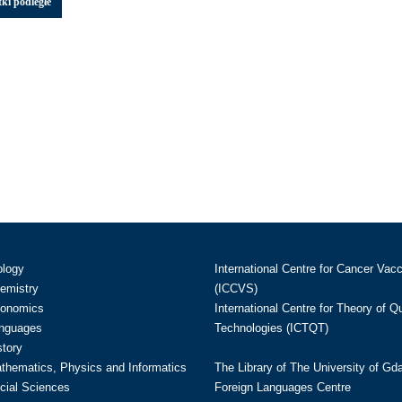
ki podległe
ology
International Centre for Cancer Vac
hemistry
(ICCVS)
conomics
International Centre for Theory of 
anguages
Technologies (ICTQT)
story
athematics, Physics and Informatics
The Library of The University of Gd
cial Sciences
Foreign Languages Centre