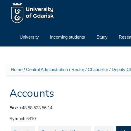
Skip to main content
University
Incoming students
Study
Resea
Home
/
Central Administration
/
Rector
/
Chancellor
/
Deputy Cha
You are here
Accounts
Fax:
+48 58 523 56 14
Symbol:
6410