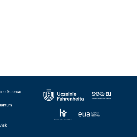
cine Science
Quantum
ańsk