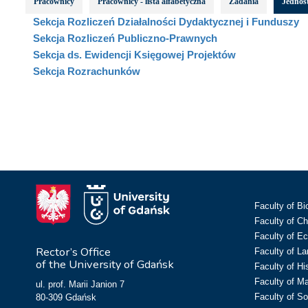
Pracownicy
Pracownicy - lista alfabetyczna
Zadania
Jednost
Sekcja Rozliczeń Działalności Dydaktycznej i Funduszy
Sekcja Rozliczeń Publiczno-Prawnych
Sekcja ds. Ewidencji Księgowej Projektów
Sekcja Rozrachunków
Faculty of Bi
Faculty of C
Faculty of E
Rector’s Office
Faculty of L
of the University of Gdańsk
Faculty of Hi
Faculty of M
ul. prof. Marii Janion 7
Faculty of So
80-309 Gdańsk