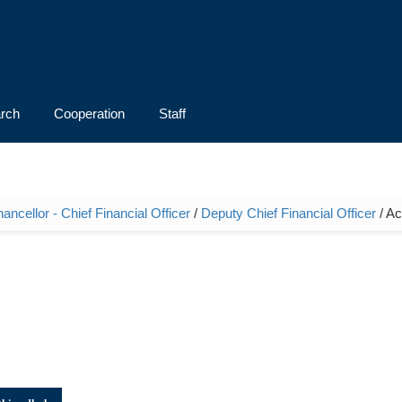
rch
Cooperation
Staff
ncellor - Chief Financial Officer
/
Deputy Chief Financial Officer
/ A