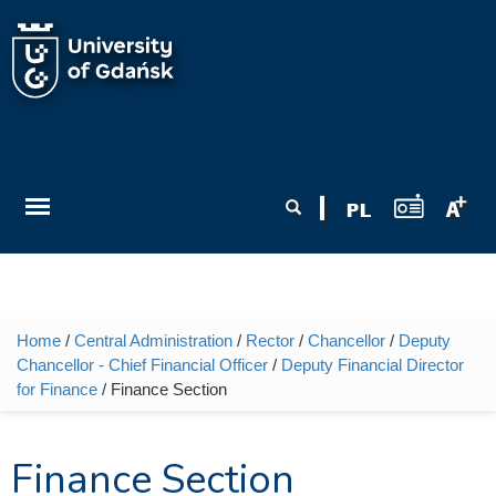
Skip to main content
Search form
Search
Home
/
Central Administration
/
Rector
/
Chancellor
/
Deputy
You are here
Chancellor - Chief Financial Officer
/
Deputy Financial Director
for Finance
/ Finance Section
Finance Section