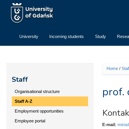
Skip to main content
University
Incoming students
Study
Resea
Home
/
Staf
You ar
Staff
prof.
Organisational structure
Staff A-Z
Kontak
Employment opportunities
Employee portal
E-mail:
miros