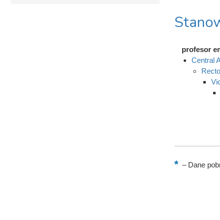
Stanow
profesor e
Central A
Recto
Vi
–
Dane pobr