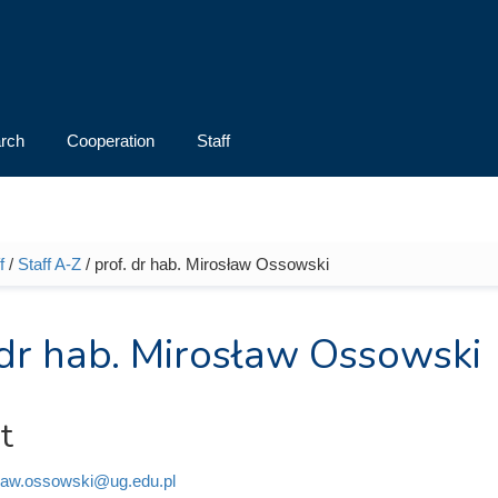
rch
Cooperation
Staff
f
/
Staff A-Z
/ prof. dr hab. Mirosław Ossowski
e here
 dr hab. Mirosław Ossowski
t
law.ossowski@ug.edu.pl