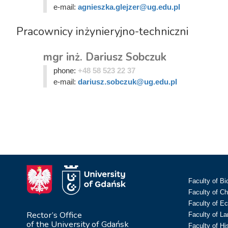
e-mail:
agnieszka.glejzer@ug.edu.pl
Pracownicy inżynieryjno-techniczni
mgr inż. Dariusz Sobczuk
phone:
+48 58 523 22 37
e-mail:
dariusz.sobczuk@ug.edu.pl
Faculty of Bi
Faculty of C
Faculty of E
Rector’s Office
Faculty of L
of the University of Gdańsk
Faculty of Hi