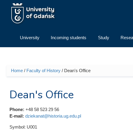
Skip to main content
University
Incoming students
Study
Resea
Home
/
Faculty of History
/ Dean's Office
You are here
Dean's Office
Phone:
+48 58 523 29 56
E-mail:
dziekanat@historia.ug.edu.pl
Symbol:
U001