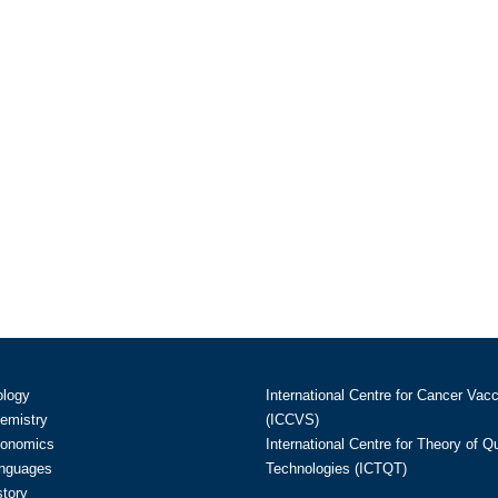
ology
International Centre for Cancer Vac
hemistry
(ICCVS)
conomics
International Centre for Theory of 
anguages
Technologies (ICTQT)
story