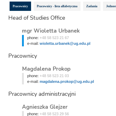
Pracownicy
Pracownicy - lista alfabetyczna
Zadania
Jednost
Head of Studies Office
mgr Wioletta Urbanek
phone:
+48 58 523 21 67
e-mail:
wioletta.urbanek@ug.edu.pl
Pracownicy
Magdalena Prokop
phone:
+48 58 523 21 03
e-mail:
magdalena.prokop@ug.edu.pl
Pracownicy administracyjni
Agnieszka Glejzer
phone:
+48 58 523 29 56