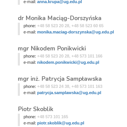
e-mail:
anna.krupa@ug.edu.pl
dr Monika Maciąg-Dorszyńska
phone:
+48 58 523 20 28, +48 58 523 60 65
e-mail:
monika.maciag-dorszynska@ug.edu.pl
mgr Nikodem Ponikwicki
phone:
+48 58 523 20 28, +48 573 101 166
e-mail:
nikodem.ponikwicki@ug.edu.pl
mgr inż. Patrycja Sampławska
phone:
+48 58 523 24 38, +48 573 101 163
e-mail:
patrycja.samplawska@ug.edu.pl
Piotr Skoblik
phone:
+48 573 101 165
e-mail:
piotr.skoblik@ug.edu.pl