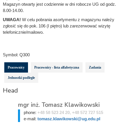
Magazyn otwarty jest codziennie w dni robocze UG od godz.
8.00-14.00.
UWAGA!
W celu pobrania asortymentu z magazynu należy
zgłosić się do pok. 106 (I piętro) lub zarezerwować wizytę
telefonicznie/mailowo.
Symbol:
Q300
Pracownicy
Pracownicy - lista alfabetyczna
Zadania
Jednostki podległe
Head
mgr inż. Tomasz Klawikowski
phone:
+48 58 523 24 20, +48 572 727 515
e-mail:
tomasz.klawikowski@ug.edu.pl