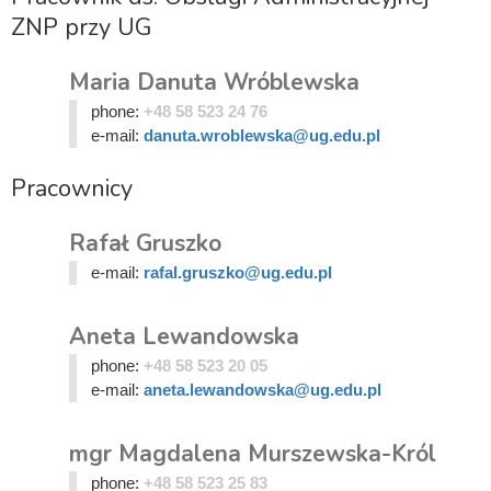
ZNP przy UG
Maria Danuta Wróblewska
phone:
+48 58 523 24 76
e-mail:
danuta.wroblewska@ug.edu.pl
Pracownicy
Rafał Gruszko
e-mail:
rafal.gruszko@ug.edu.pl
Aneta Lewandowska
phone:
+48 58 523 20 05
e-mail:
aneta.lewandowska@ug.edu.pl
mgr Magdalena Murszewska-Król
phone:
+48 58 523 25 83