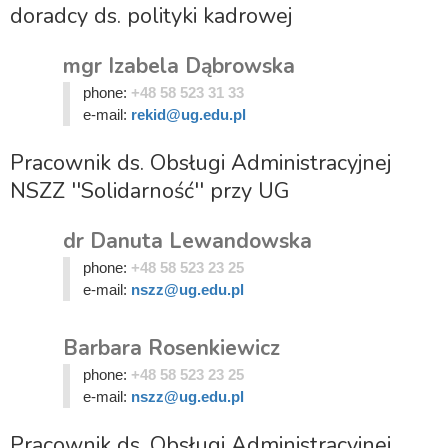
doradcy ds. polityki kadrowej
mgr Izabela Dąbrowska
phone:
+48 58 523 31 33
e-mail:
rekid@ug.edu.pl
Pracownik ds. Obsługi Administracyjnej
NSZZ ''Solidarność'' przy UG
dr Danuta Lewandowska
phone:
+48 58 523 23 25
e-mail:
nszz@ug.edu.pl
Barbara Rosenkiewicz
phone:
+48 58 523 23 25
e-mail:
nszz@ug.edu.pl
Pracownik ds. Obsługi Administracyjnej