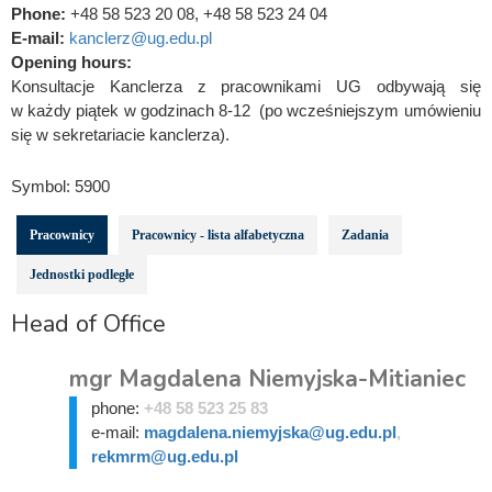
Phone:
+48 58 523 20 08, +48 58 523 24 04
E-mail:
kanclerz@ug.edu.pl
Opening hours:
Konsultacje Kanclerza z pracownikami UG odbywają się
w każdy piątek w godzinach 8-12 (po wcześniejszym umówieniu
się w sekretariacie kanclerza).
Symbol:
5900
Pracownicy
Pracownicy - lista alfabetyczna
Zadania
Jednostki podległe
Head of Office
mgr Magdalena Niemyjska-Mitianiec
phone:
+48 58 523 25 83
e-mail:
magdalena.niemyjska@ug.edu.pl
,
rekmrm@ug.edu.pl