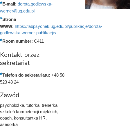
E-mail:
dorota.godlewska-
werner@ug.edu.pl
Strona
WWW:
https://labpsychek.ug.edu.pl/publikacje/dorota-
godlewska-werner-publikacje/
Room number:
C411
Kontakt przez
sekretariat
Telefon do sekretariatu:
+48 58
523 43 24
Zawód
psycholożka, tutorka, trenerka
szkoleń kompetencji miękkich,
coach, konsultantka HR,
asesorka