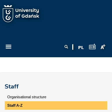
Skip to main content
Search form
Search
Staff
Organisational structure
Staff A-Z