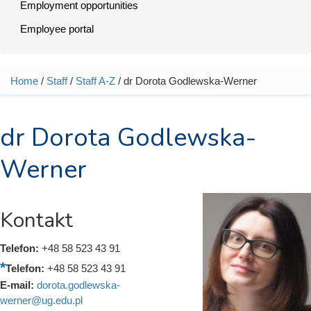
Employment opportunities
Employee portal
Home
/
Staff
/
Staff A-Z
/ dr Dorota Godlewska-Werner
You are here
dr Dorota Godlewska-
Werner
Kontakt
Telefon:
+48 58 523 43 91
Telefon:
+48 58 523 43 91
E-mail:
dorota.godlewska-
werner@ug.edu.pl