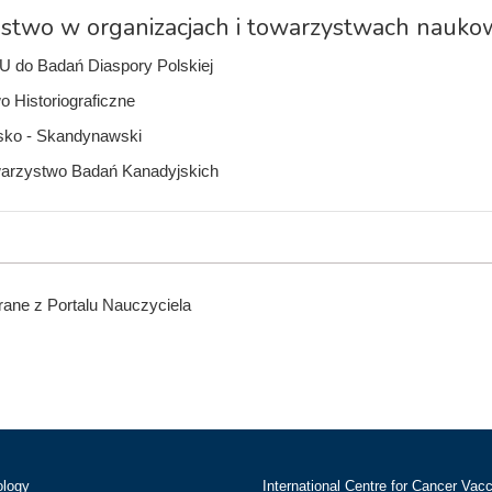
stwo w organizacjach i towarzystwach nauko
U do Badań Diaspory Polskiej
 Historiograficzne
lsko - Skandynawski
warzystwo Badań Kanadyjskich
ane z Portalu Nauczyciela
ology
International Centre for Cancer Vac