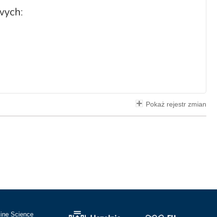
wych:
Pokaż rejestr zmian
cine Science