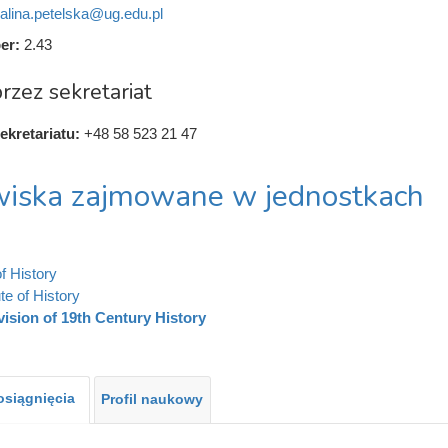
alina.petelska@ug.edu.pl
er:
2.43
rzez sekretariat
ekretariatu:
+48 58 523 21 47
iska zajmowane w jednostkach
f History
ute of History
vision of 19th Century History
 osiągnięcia
Profil naukowy