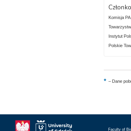
Członko
Komisja PA
Towarzystwo
Instytut Po
Polskie To
–
Dane pobr
Faculty of Bi