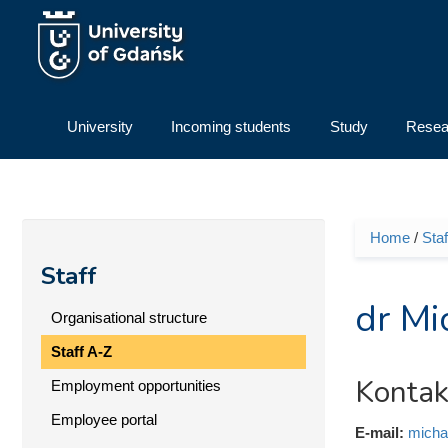
Skip to main content
University
Incoming students
Study
Resea
Home
/
Staf
You ar
Staff
dr Mi
Organisational structure
Staff A-Z
Kontak
Employment opportunities
Employee portal
E-mail:
micha