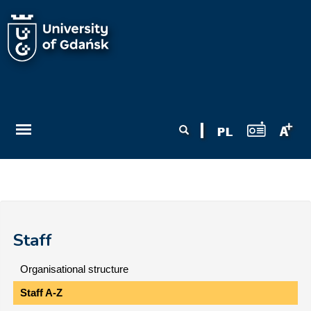
Skip to main content
Search form
Search
Staff
Organisational structure
Staff A-Z