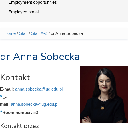
Employment opportunities
Employee portal
Home
/
Staff
/
Staff A-Z
/ dr Anna Sobecka
You are here
dr Anna Sobecka
Kontakt
E-mail:
anna.sobecka@ug.edu.pl
E-
mail:
anna.sobecka@ug.edu.pl
Room number:
50
Kontakt przez