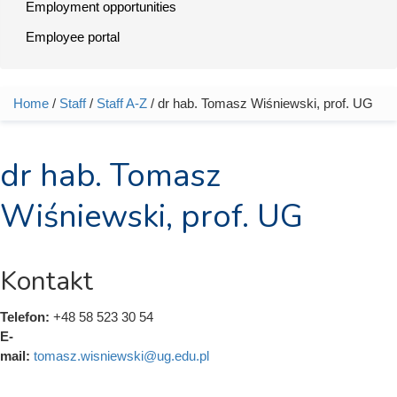
Employment opportunities
Employee portal
Home
/
Staff
/
Staff A-Z
/ dr hab. Tomasz Wiśniewski, prof. UG
You are here
dr hab. Tomasz
Wiśniewski, prof. UG
Kontakt
Telefon:
+48 58 523 30 54
E-
mail:
tomasz.wisniewski@ug.edu.pl