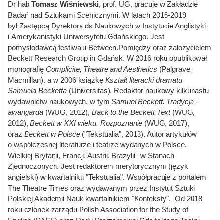
Dr hab
Tomasz Wiśniewski
, prof. UG, pracuje w Zakładzie
Badań nad Sztukami Scenicznymi. W latach 2016-2019
był Zastępcą Dyrektora ds Naukowych w Instytucie Anglistyki
i Amerykanistyki Uniwersytetu Gdańskiego. Jest
pomysłodawcą festiwalu Between.Pomiędzy oraz założycielem
Beckett Research Group in Gdańsk. W 2016 roku opublikował
monografię
Complicite, Theatre and Aesthetics
(Palgrave
Macmillan), a w 2006 książkę
Kształt literacki dramatu
Samuela Becketta
(Universitas). Redaktor naukowy kilkunastu
wydawnictw naukowych, w tym
Samuel Beckett. Tradycja -
awangarda
(WUG, 2012),
Back to the Beckett Text
(WUG,
2012),
Beckett w XXI wieku. Rozpoznanie
(WUG, 2017),
oraz
Beckett w Polsce
("Tekstualia", 2018). Autor artykułów
o współczesnej literaturze i teatrze wydanych w Polsce,
Wielkiej Brytanii, Francji, Austrii, Brazylii i w Stanach
Zjednoczonych. Jest redaktorem merytorycznym (język
angielski) w kwartalniku "Tekstualia". Współpracuje z portalem
The Theatre Times oraz wydawanym przez Instytut Sztuki
Polskiej Akademii Nauk kwartalnikiem "Konteksty". Od 2018
roku członek zarządu Polish Association for the Study of