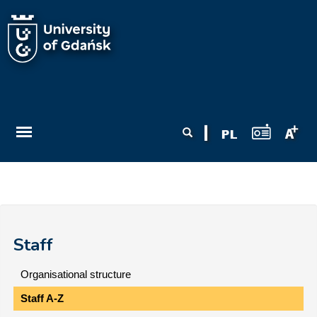
Skip to main content
Search form
Search
Staff
Organisational structure
Staff A-Z