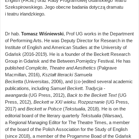
English (PASE) oraz Rady Programowej Gdańskiego Teatru
Szekspirowskiego. Jego obecne badania dotyczą dramatu
i teatru irlandzkiego.
Dr hab.
Tomasz Wiśniewski
, Prof UG works in the Department
of Performing Arts. He was Deputy Director for Research in the
Institute of English and American Studies at the University of
Gdańsk (2016-2019). He is a founder of the Beckett Research
Group in Gdańsk and the Between.Pomiędzy Festival. He has
published
Complicite, Theatre and Aesthetics
(Palgrave
Macmillan, 2016),
Kształt literacki Samuela
Becketta
(Universitas, 2006), and (co-)edited several academic
publications, including
Samuel Beckett. Tradycja -
awangarda
(UG Press, 2012),
Back to the Beckett Text
(UG
Press, 2012),
Beckett w XXI wieku. Rozpoznanie
(UG Press,
2017) and
Beckett w Polsce
(
Tekstualia
, 2018). He is on the
editorial board of the literary quarterly
Tekstualia
(Warsaw),
a Regional Managing Editor for The Theatre Times, a member
of the board of the Polish Association for the Study of English
(since 2018), a member of the Progamme Boad of the Gdańsk