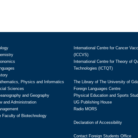
ology
International Centre for Cancer Vac
hemistry
(ICCVS)
conomics
International Centre for Theory of 
anguages
Technologies (ICTQT)
story
athematics, Physics and Informatics
The Library of The University of Gd
cial Sciences
Foreign Languages Centre
ceanography and Geography
Physical Education and Sports Stu
w and Administration
UG Publishing House
anagement
Radio MORS
te Faculty of Biotechnology
Declaration of Accessibility
Contact Foreign Students Office