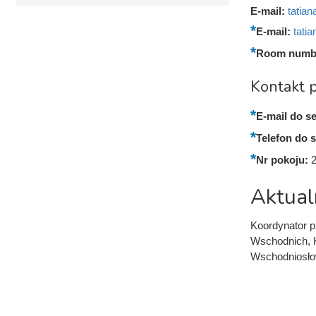
E-mail:
tatia
E-mail:
tati
Room numb
Kontakt p
E-mail do se
Telefon do s
Nr pokoju:
Aktual
Koordynator p
Wschodnich, 
Wschodniosłow