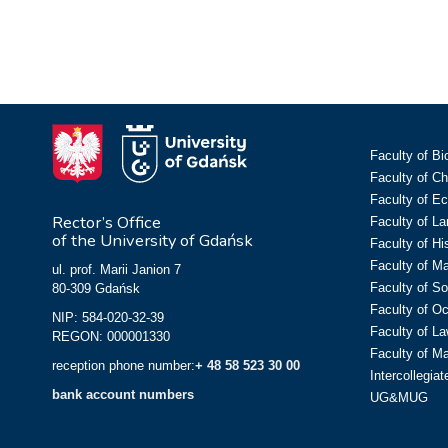
Faculty of Bi
Faculty of C
Faculty of E
Rector’s Office
Faculty of L
of the University of Gdańsk
Faculty of Hi
Faculty of M
ul. prof. Marii Janion 7
Faculty of So
80-309 Gdańsk
Faculty of O
NIP: 584-020-32-39
Faculty of La
REGON: 000001330
Faculty of M
reception phone number:
+ 48 58 523 30 00
Intercollegia
bank account numbers
UG&MUG