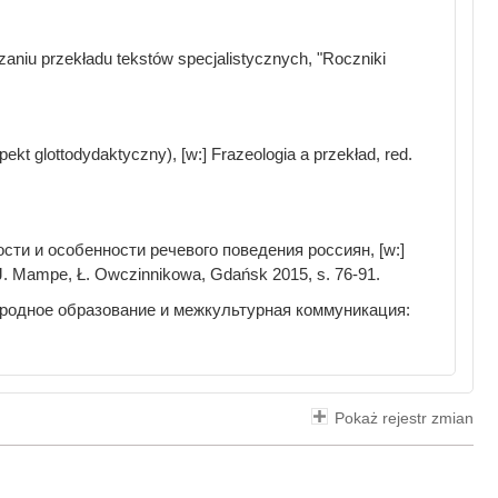
niu przekładu tekstów specjalistycznych, "Roczniki
 glottodydaktyczny), [w:] Frazeologia a przekład, red.
сти и особенности речевого поведения россиян, [w:]
d. J. Mampe, Ł. Owczinnikowa, Gdańsk 2015, s. 76-91.
ародное образование и межкультурная коммуникация:
Pokaż rejestr zmian