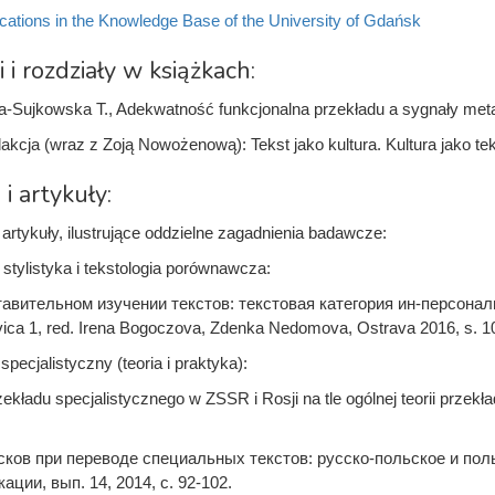
cations in the Knowledge Base of the University of Gdańsk
i i rozdziały w książkach:
a-Sujkowska T., Adekwatność funkcjonalna przekładu a sygnały me
kcja (wraz z Zoją Nowożenową): Tekst jako kultura. Kultura jako tekst
 i artykuły:
rtykuły, ilustrujące oddzielne zagadnienia badawcze:
 stylistyka i tekstologia porównawcza:
авительном изучении текстов: текстовая категория ин-персональн
vica 1, red. Irena Bogoczova, Zdenka Nedomova, Ostrava 2016, s. 1
specjalistyczny (teoria i praktyka):
zekładu specjalistycznego w ZSSR i Rosji na tle ogólnej teorii przekł
ков при переводе специальных текстов: русско-польское и пол
ации, вып. 14, 2014, с. 92-102.