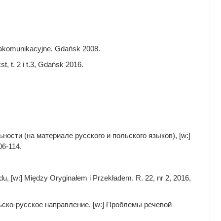
takomunikacyjne, Gdańsk 2008.
, t. 2 i t.3, Gdańsk 2016.
ости (на материале русского и польского языков), [w:]
06-114.
adu, [w:] Między Oryginałem i Przekładem. R. 22, nr 2, 2016,
ьско-русское направление, [w:] Проблемы речевой