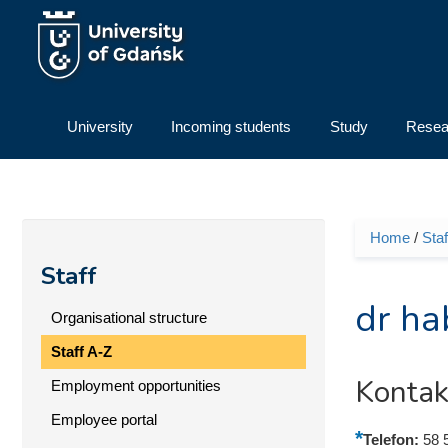
Skip to main content
University
Incoming students
Study
Resea
Home
/
Staf
You ar
Staff
dr ha
Organisational structure
Staff A-Z
Kontak
Employment opportunities
Employee portal
Telefon:
58 