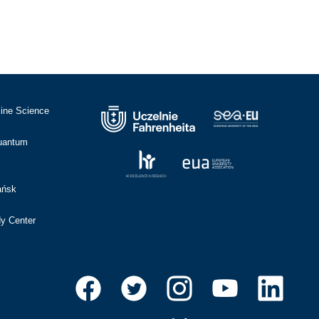
cine Science
Quantum
ańsk
dy Center