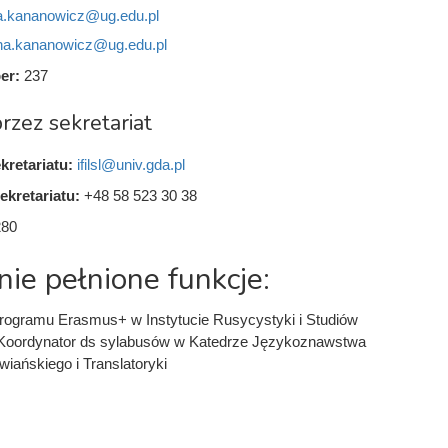
na.kananowicz@ug.edu.pl
ana.kananowicz@ug.edu.pl
er:
237
rzez sekretariat
kretariatu:
ifilsl@univ.gda.pl
ekretariatu:
+48 58 523 30 38
280
nie pełnione funkcje:
rogramu Erasmus+ w Instytucie Rusycystyki i Studiów
Koordynator ds sylabusów w Katedrze Językoznawstwa
iańskiego i Translatoryki