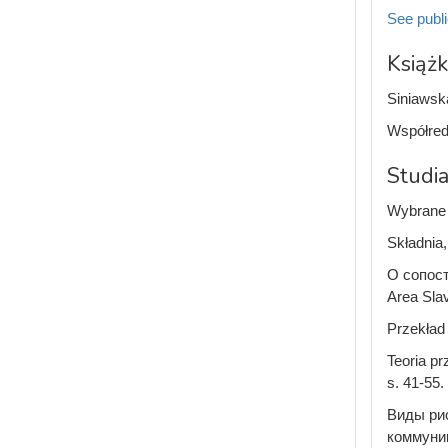
See publi
Książk
Siniawsk
Współreda
Studia
Wybrane a
Składnia,
О сопост
Area Sla
Przekład 
Teoria pr
s. 41-55.
Виды рис
коммуник