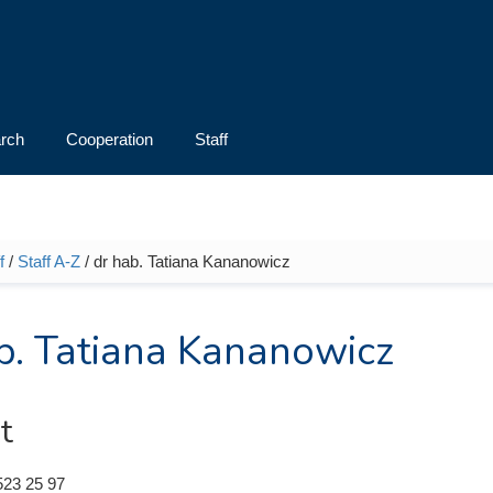
rch
Cooperation
Staff
f
/
Staff A-Z
/ dr hab. Tatiana Kananowicz
e here
b. Tatiana Kananowicz
t
523 25 97