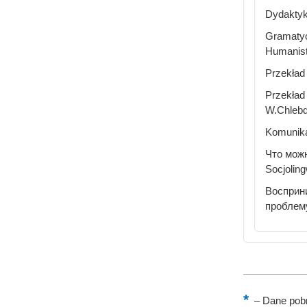
Dydaktyk
Gramatyc
Humanisty
Przekład
Przekład
W.Chlebd
Komunika
Что можн
Socjoling
Восприни
проблему
–
Dane pobr