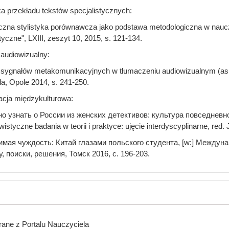
a przekładu tekstów specjalistycznych:
zna stylistyka porównawcza jako podstawa metodologiczna w naucza
czne", LXIII, zeszyt 10, 2015, s. 121-134.
 audiowizualny:
 sygnałów metakomunikacyjnych w tłumaczeniu audiowizualnym (aspekt
a, Opole 2014, s. 241-250.
cja międzykulturowa:
о узнать о России из женских детективов: культура повседневно
wistyczne badania w teorii i praktyce: ujęcie interdyscyplinarne, re
мая чуждость: Китай глазами польского студента, [w:] Междун
, поиски, решения, Томск 2016, с. 196-203.
ane z Portalu Nauczyciela