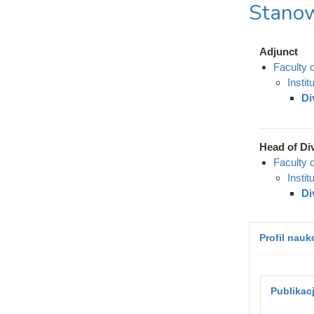
Stanow
Adjunct
Faculty 
Insti
Di
Head of Di
Faculty 
Insti
Di
Profil nau
Publikac