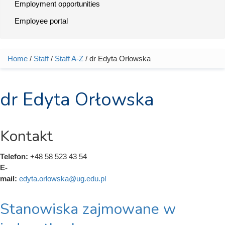
Employment opportunities
Employee portal
Home
/
Staff
/
Staff A-Z
/ dr Edyta Orłowska
You are here
dr Edyta Orłowska
Kontakt
Telefon:
+48 58 523 43 54
E-
mail:
edyta.orlowska@ug.edu.pl
Stanowiska zajmowane w