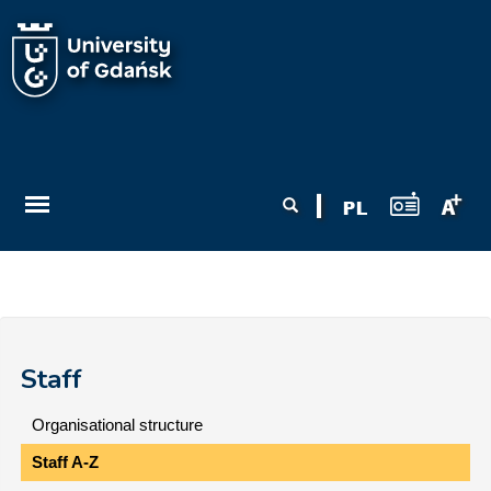
Skip to main content
Search form
Search
Staff
Organisational structure
Staff A-Z