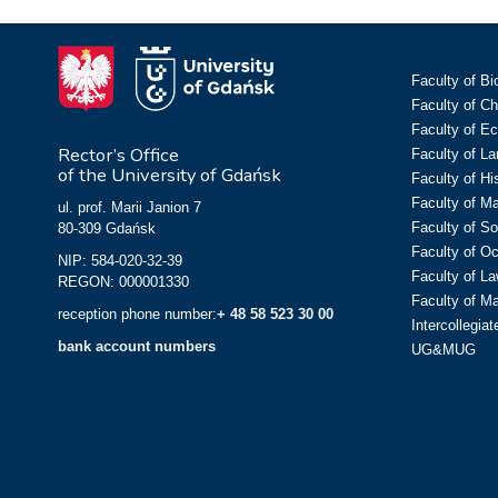
Faculty of Bi
Faculty of C
Faculty of E
Rector’s Office
Faculty of L
of the University of Gdańsk
Faculty of Hi
Faculty of M
ul. prof. Marii Janion 7
Faculty of So
80-309 Gdańsk
Faculty of O
NIP: 584-020-32-39
Faculty of La
REGON: 000001330
Faculty of M
reception phone number:
+ 48 58 523 30 00
Intercollegia
bank account numbers
UG&MUG