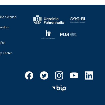
cine Science
Quantum
ańsk
dy Center