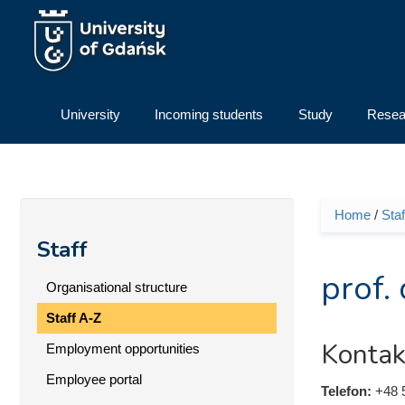
Skip to main content
University
Incoming students
Study
Resea
Home
/
Staf
You ar
Staff
prof.
Organisational structure
Staff A-Z
Kontak
Employment opportunities
Employee portal
Telefon:
+48 