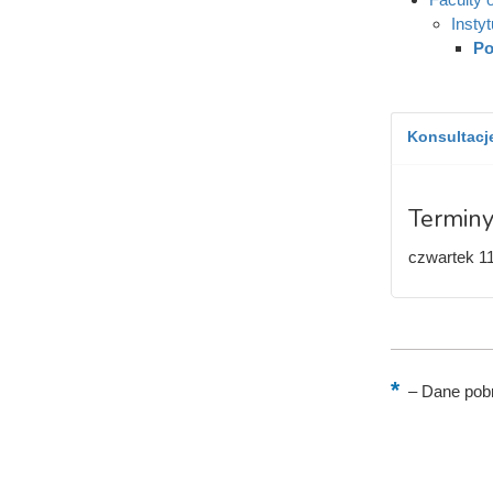
Instyt
Po
Konsultacje
Terminy
czwartek 11
–
Dane pobr