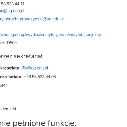
 58 523 44 11
p@ug.edu.pl
ry.obracht-prondzynski@ug.edu.pl
//wns.ug.edu.pl/wydzial/instytuty_wns/instytut_socjologii
er:
D504
rzez sekretariat
kretariatu:
ifis@ug.edu.pl
ekretariatu:
+48 58 523 44 05
S444
ademicki
nie pełnione funkcje: