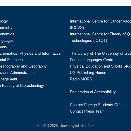
ology
International Centre for Cancer Vac
hemistry
(ICCVS)
conomics
International Centre for Theory of 
anguages
Technologies (ICTQT)
story
athematics, Physics and Informatics
The Library of The University of Gd
cial Sciences
Foreign Languages Centre
ceanography and Geography
Physical Education and Sports Stu
w and Administration
UG Publishing House
anagement
Radio MORS
te Faculty of Biotechnology
Declaration of Accessibility
Contact Foreign Students Office
Contact Press Team
© 2013-2026 Uniwersytet Gdański