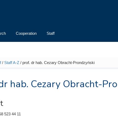
rch
Cooperation
Staff
f
/
Staff A-Z
/ prof. dr hab. Cezary Obracht-Prondzyński
e here
 dr hab. Cezary Obracht-Pr
t
58 523 44 11