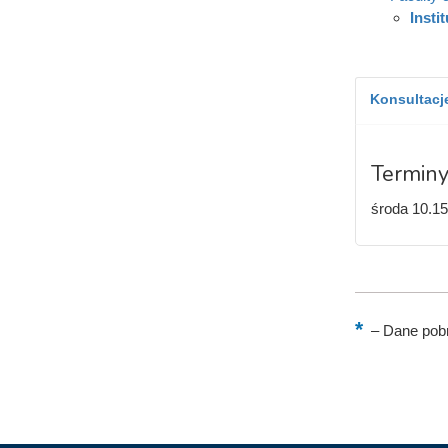
Insti
Konsultacje
Terminy
środa 10.15
–
Dane pobr