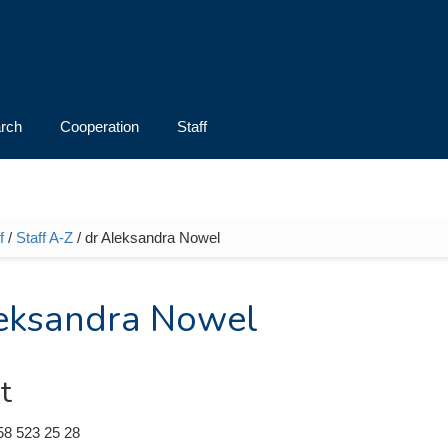
rch
Cooperation
Staff
f
/
Staff A-Z
/ dr Aleksandra Nowel
e here
eksandra Nowel
t
58 523 25 28