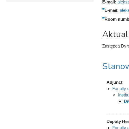
E-mail:
aleks
E-mail:
alek
Room numb
Aktual
Zastępca Dyre
Stanow
Adjunct
Faculty 
Insti
Di
Deputy He
Faculty 