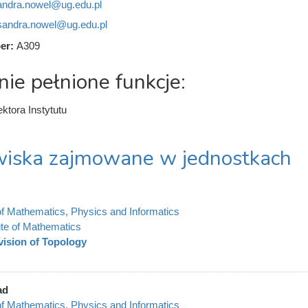
andra.nowel@ug.edu.pl
sandra.nowel@ug.edu.pl
er:
A309
nie pełnione funkcje:
ktora Instytutu
iska zajmowane w jednostkach
of Mathematics, Physics and Informatics
tute of Mathematics
vision of Topology
ad
of Mathematics, Physics and Informatics