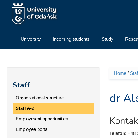
Skip to main content
University
Incoming students
Study
Resea
Home
/
Staf
You ar
Staff
dr Al
Organisational structure
Staff A-Z
Kontak
Employment opportunities
Employee portal
Telefon:
+48 