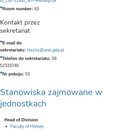
id_cat=12&id_art=44&lang=pl
Room number:
63
Kontakt przez
sekretariat
E-mail do
sekretariatu:
hiszhs@univ.gda.pl
Telefon do sekretariatu:
58
52333740
Nr pokoju:
53
Stanowiska zajmowane w
jednostkach
Head of Division
Faculty of History