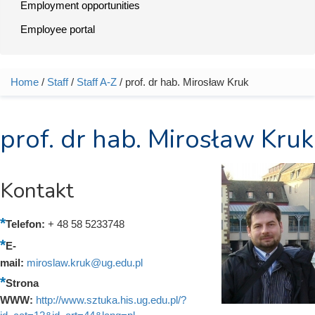
Employment opportunities
Employee portal
Home
/
Staff
/
Staff A-Z
/ prof. dr hab. Mirosław Kruk
You are here
prof. dr hab. Mirosław Kruk
Kontakt
Telefon:
+ 48 58 5233748
E-
mail:
miroslaw.kruk@ug.edu.pl
Strona
WWW:
http://www.sztuka.his.ug.edu.pl/?