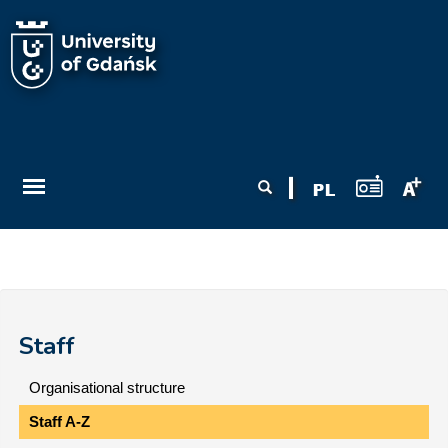
Skip to main content
Search form
Search
Staff
Organisational structure
Staff A-Z