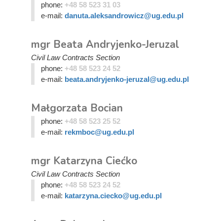
phone:
+48 58 523 31 03
e-mail:
danuta.aleksandrowicz@ug.edu.pl
mgr Beata Andryjenko-Jeruzal
Civil Law Contracts Section
phone:
+48 58 523 24 52
e-mail:
beata.andryjenko-jeruzal@ug.edu.pl
Małgorzata Bocian
phone:
+48 58 523 25 52
e-mail:
rekmboc@ug.edu.pl
mgr Katarzyna Ciećko
Civil Law Contracts Section
phone:
+48 58 523 24 52
e-mail:
katarzyna.ciecko@ug.edu.pl