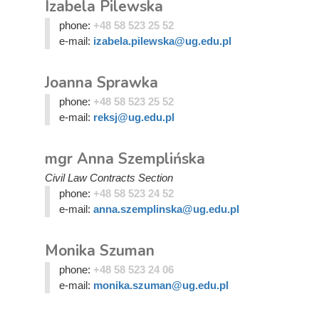
Izabela Pilewska
phone:
+48 58 523 25 52
e-mail:
izabela.pilewska@ug.edu.pl
Joanna Sprawka
phone:
+48 58 523 25 52
e-mail:
reksj@ug.edu.pl
mgr Anna Szemplińska
Civil Law Contracts Section
phone:
+48 58 523 24 52
e-mail:
anna.szemplinska@ug.edu.pl
Monika Szuman
phone:
+48 58 523 24 06
e-mail:
monika.szuman@ug.edu.pl