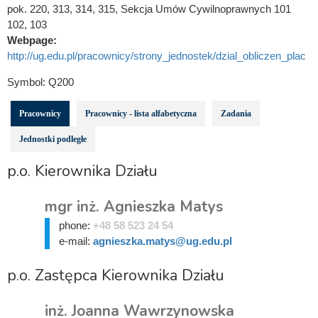
pok. 220, 313, 314, 315, Sekcja Umów Cywilnoprawnych 101
102, 103
Webpage:
http://ug.edu.pl/pracownicy/strony_jednostek/dzial_obliczen_plac
Symbol:
Q200
Pracownicy
Pracownicy - lista alfabetyczna
Zadania
Jednostki podległe
p.o. Kierownika Działu
mgr inż. Agnieszka Matys
phone:
+48 58 523 24 54
e-mail:
agnieszka.matys@ug.edu.pl
p.o. Zastępca Kierownika Działu
inż. Joanna Wawrzynowska