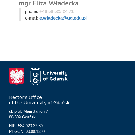
mgr Eliza Władecka
phone:
+48 58 523 24 71
e-mail:
e.wladecka@ug.edu.pl
Rector’s Office
of the University of Gdańsk
ul. prof. Marii Janion 7
80-309 Gdańsk
NIP: 584-020-32-39
REGON: 000001330