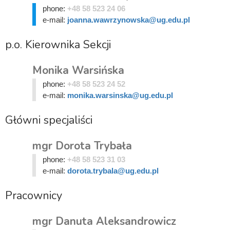
phone:
+48 58 523 24 06
e-mail:
joanna.wawrzynowska@ug.edu.pl
p.o. Kierownika Sekcji
Monika Warsińska
phone:
+48 58 523 24 52
e-mail:
monika.warsinska@ug.edu.pl
Główni specjaliści
mgr Dorota Trybała
phone:
+48 58 523 31 03
e-mail:
dorota.trybala@ug.edu.pl
Pracownicy
mgr Danuta Aleksandrowicz