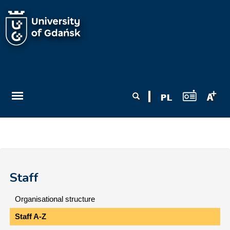
Skip to main content
Search form
Search
Staff
Organisational structure
Staff A-Z