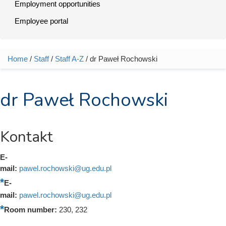
Employment opportunities
Employee portal
Home
/
Staff
/
Staff A-Z
/ dr Paweł Rochowski
You are here
dr Paweł Rochowski
Kontakt
E-
mail:
pawel.rochowski@ug.edu.pl
E-
mail:
pawel.rochowski@ug.edu.pl
Room number:
230, 232