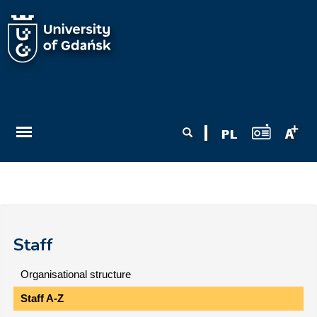
Skip to main content
Search form
Search
Staff
Organisational structure
Staff A-Z