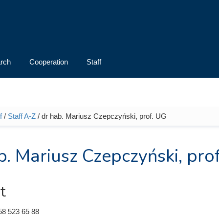
rch
Cooperation
Staff
f
/
Staff A-Z
/ dr hab. Mariusz Czepczyński, prof. UG
e here
b. Mariusz Czepczyński, pro
t
58 523 65 88