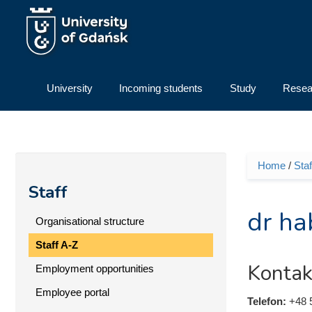
Skip to main content
University
Incoming students
Study
Resea
Home
/
Staf
You ar
Staff
dr ha
Organisational structure
Staff A-Z
Kontak
Employment opportunities
Employee portal
Telefon:
+48 