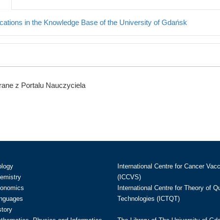
cations in the Knowledge Base of the University of Gdańsk
ane z Portalu Nauczyciela
ology
International Centre for Cancer Vac
hemistry
(ICCVS)
conomics
International Centre for Theory of 
anguages
Technologies (ICTQT)
story