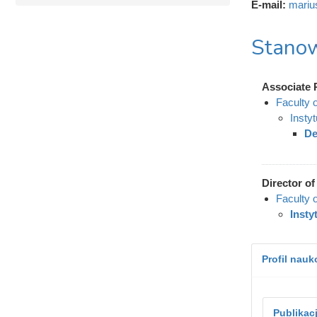
E-mail:
mariu
Stanow
Associate 
Faculty 
Insty
De
Director of 
Faculty 
Insty
Profil nau
Publikac