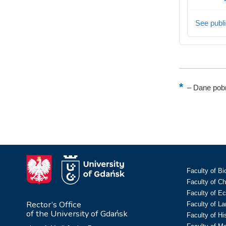
See publi
–
Dane pobr
Faculty of Bi
Faculty of C
Faculty of E
Rector’s Office
Faculty of L
of the University of Gdańsk
Faculty of Hi