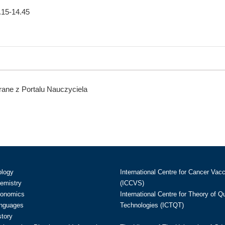
.15-14.45
ane z Portalu Nauczyciela
ology
International Centre for Cancer Vac
hemistry
(ICCVS)
conomics
International Centre for Theory of 
anguages
Technologies (ICTQT)
story