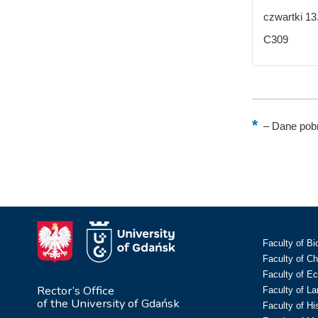
czwartki 13
C309
–
Dane pobr
Faculty of Bi
Faculty of C
Faculty of E
Rector’s Office
Faculty of L
of the University of Gdańsk
Faculty of Hi