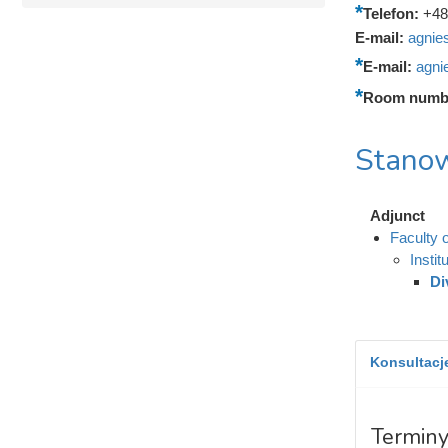
Telefon:
+48
E-mail:
agnie
E-mail:
agni
Room numb
Stanow
Adjunct
Faculty 
Insti
Di
Konsultacje
Terminy