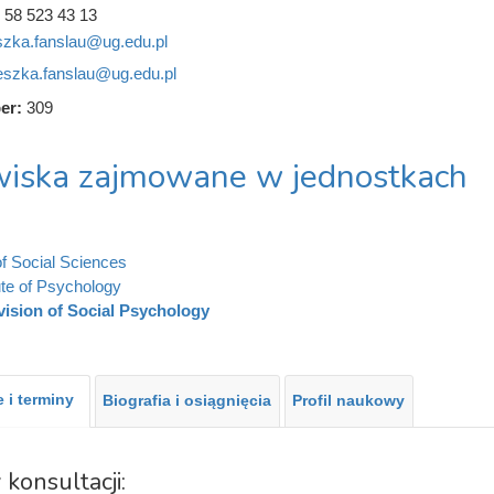
 58 523 43 13
szka.fanslau@ug.edu.pl
eszka.fanslau@ug.edu.pl
er:
309
iska zajmowane w jednostkach
of Social Sciences
tute of Psychology
vision of Social Psychology
 i terminy
Biografia i osiągnięcia
Profil naukowy
 konsultacji: