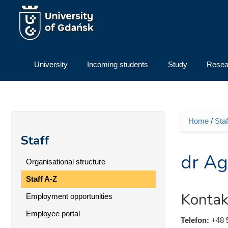
Skip to main content
University
Incoming students
Study
Resea
Home
/
Staf
You ar
Staff
dr Ag
Organisational structure
Staff A-Z
Kontak
Employment opportunities
Employee portal
Telefon:
+48 