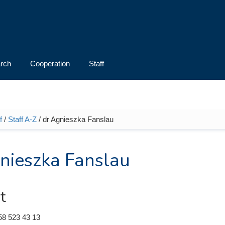
rch
Cooperation
Staff
f
/
Staff A-Z
/ dr Agnieszka Fanslau
e here
nieszka Fanslau
t
58 523 43 13